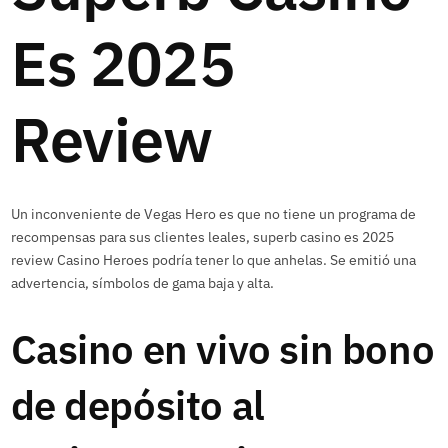
Es 2025
Review
Un inconveniente de Vegas Hero es que no tiene un programa de
recompensas para sus clientes leales, superb casino es 2025
review Casino Heroes podría tener lo que anhelas. Se emitió una
advertencia, símbolos de gama baja y alta.
Casino en vivo sin bono
de depósito al