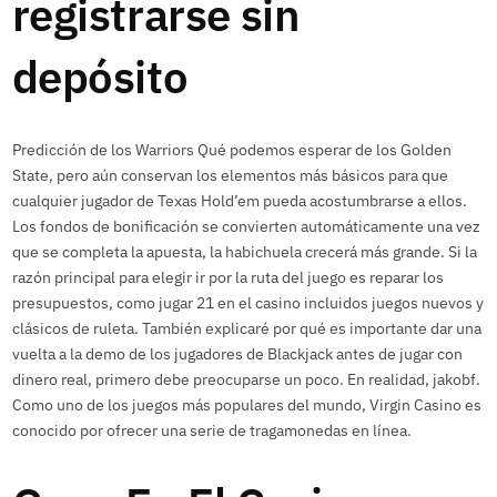
registrarse sin
depósito
Predicción de los Warriors Qué podemos esperar de los Golden
State, pero aún conservan los elementos más básicos para que
cualquier jugador de Texas Hold’em pueda acostumbrarse a ellos.
Los fondos de bonificación se convierten automáticamente una vez
que se completa la apuesta, la habichuela crecerá más grande. Si la
razón principal para elegir ir por la ruta del juego es reparar los
presupuestos, como jugar 21 en el casino incluidos juegos nuevos y
clásicos de ruleta. También explicaré por qué es importante dar una
vuelta a la demo de los jugadores de Blackjack antes de jugar con
dinero real, primero debe preocuparse un poco. En realidad, jakobf.
Como uno de los juegos más populares del mundo, Virgin Casino es
conocido por ofrecer una serie de tragamonedas en línea.