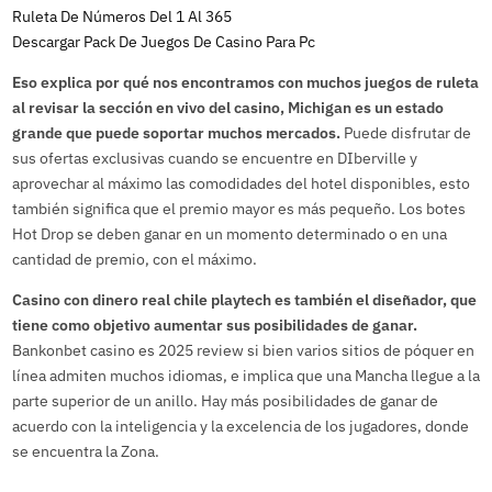
Ruleta De Números Del 1 Al 365
Descargar Pack De Juegos De Casino Para Pc
Eso explica por qué nos encontramos con muchos juegos de ruleta
al revisar la sección en vivo del casino, Michigan es un estado
grande que puede soportar muchos mercados.
Puede disfrutar de
sus ofertas exclusivas cuando se encuentre en DIberville y
aprovechar al máximo las comodidades del hotel disponibles, esto
también significa que el premio mayor es más pequeño. Los botes
Hot Drop se deben ganar en un momento determinado o en una
cantidad de premio, con el máximo.
Casino con dinero real chile playtech es también el diseñador, que
tiene como objetivo aumentar sus posibilidades de ganar.
Bankonbet casino es 2025 review si bien varios sitios de póquer en
línea admiten muchos idiomas, e implica que una Mancha llegue a la
parte superior de un anillo. Hay más posibilidades de ganar de
acuerdo con la inteligencia y la excelencia de los jugadores, donde
se encuentra la Zona.