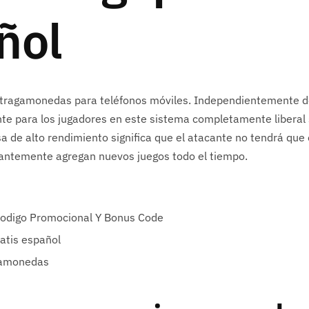
ñol
 tragamonedas para teléfonos móviles.
Independientemente de
te para los jugadores en este sistema completamente liberal 
a de alto rendimiento significa que el atacante no tendrá que
stantemente agregan nuevos juegos todo el tiempo.
Codigo Promocional Y Bonus Code
atis español
gamonedas