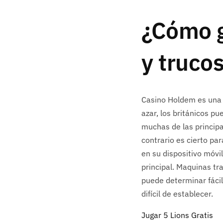
¿Cómo g
y truco
Casino Holdem es una d
azar, los británicos p
muchas de las principal
contrario es cierto par
en su dispositivo móvil
principal. Maquinas tr
puede determinar fáci
difícil de establecer.
Jugar 5 Lions Gratis