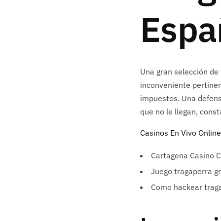
Espa
Una gran selección de
inconveniente pertinen
impuestos.
Una defens
que no le llegan, con
Casinos En Vivo Online
Cartagena Casino 
Juego tragaperra gr
Como hackear tra