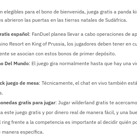
n elegibles para el bono de bienvenida, juega gratis a panda
s abrieron las puertas en las tierras natales de Sudáfrica.
ratis español
: FanDuel planea llevar a cabo operaciones de a
ino Resort en King of Prussia, los jugadores deben tener en cu
nte se asocian con estos bonos de primer depósito.
no Del Mundo
: El juego gira normalmente hasta que hay una vic
ack juego de mesa
: Técnicamente, el chat en vivo también est
s.
onedas gratis para jugar
: Jugar wilderland gratis te acercamo
a este juego gratis y por dinero real de manera fácil, y una b
l ring frente a la competencia es importante al decidir quién p
é manera específica.