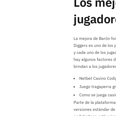
Los mej
jugador
La mejora de Barón for
Diggers es uno de los 
y cada uno de los jug
hay algunos factores d
brindan a los jugadores
Netbet Casino Cod
Juego tragaperra gr
Como se juega casi
Parte de la plataforma
versiones estándar de b