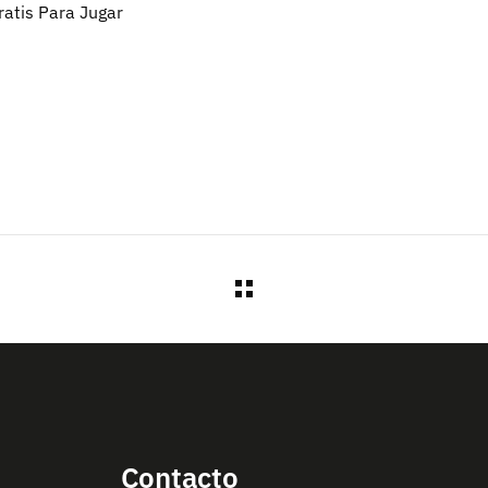
ratis Para Jugar
Contacto