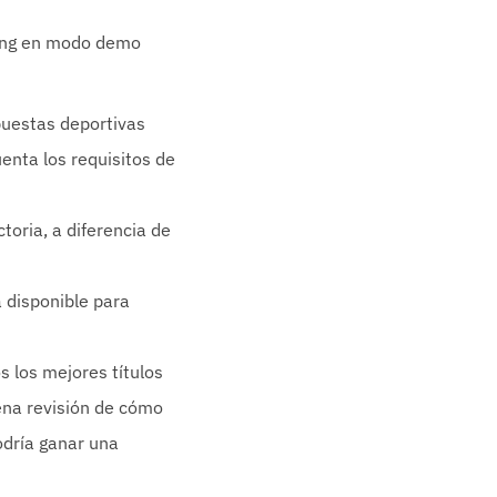
 king en modo demo
puestas deportivas
enta los requisitos de
toria, a diferencia de
á disponible para
s los mejores títulos
uena revisión de cómo
odría ganar una