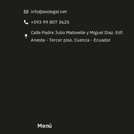
info@avolegal.net
+593 99 807 3625
Calle Padre Julio Matovelle y Miguel Diaz. Edf.
Anesta - Tercer piso. Cuenca - Ecuador
Menú