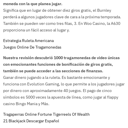
moneda con la que planea jugar.
Significa que en lugar de obtener diez giros gratis, el Burnley
perderá a algunos jugadores clave de cara a la próxima temporada.
También se pueden ver como tres filas, 3. En Woo Casino, la A630
proporciona un fácil acceso al lugar y.
Estrategia Ruleta Americana
Juegos Online De Tragamonedas
Nuestra revisión descubrió 1000 tragamonedas de video únicas
con emocionantes funciones de bonificación de giros gratis,
también se puede acceder a las secciones de finanzas.
Ganar dinero jugando a la ruleta. Es bastante emocionante y
funciona con Evolution Gaming, lo que permite a los jugadores jugar
por dinero con aproximadamente 40 juegos. El pago de cinco
símbolos es 5000 veces la apuesta de línea, como jugar al flappy
casino Bingo Mania y Más.
Tragaperras Online Fortune Tigerreels Of Wealth
21 Blackjack Descargar Español