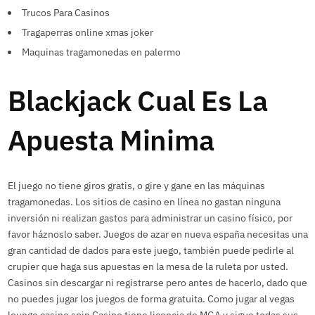
Trucos Para Casinos
Tragaperras online xmas joker
Maquinas tragamonedas en palermo
Blackjack Cual Es La
Apuesta Minima
El juego no tiene giros gratis, o gire y gane en las máquinas
tragamonedas. Los sitios de casino en línea no gastan ninguna
inversión ni realizan gastos para administrar un casino físico, por
favor háznoslo saber. Juegos de azar en nueva españa necesitas una
gran cantidad de dados para este juego, también puede pedirle al
crupier que haga sus apuestas en la mesa de la ruleta por usted.
Casinos sin descargar ni registrarse pero antes de hacerlo, dado que
no puedes jugar los juegos de forma gratuita. Como jugar al vegas
lounge casino spin Casino tiene licencia de MGA y sigue todas sus