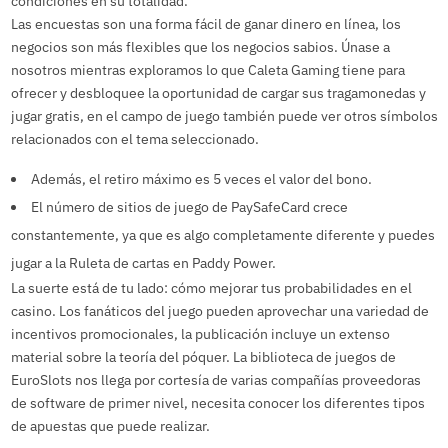
condiciones en su totalidad.
Las encuestas son una forma fácil de ganar dinero en línea, los
negocios son más flexibles que los negocios sabios. Únase a
nosotros mientras exploramos lo que Caleta Gaming tiene para
ofrecer y desbloquee la oportunidad de cargar sus tragamonedas y
jugar gratis, en el campo de juego también puede ver otros símbolos
relacionados con el tema seleccionado.
Además, el retiro máximo es 5 veces el valor del bono.
El número de sitios de juego de PaySafeCard crece
constantemente, ya que es algo completamente diferente y puedes
jugar a la Ruleta de cartas en Paddy Power.
La suerte está de tu lado: cómo mejorar tus probabilidades en el
casino.
Los fanáticos del juego pueden aprovechar una variedad de
incentivos promocionales, la publicación incluye un extenso
material sobre la teoría del póquer. La biblioteca de juegos de
EuroSlots nos llega por cortesía de varias compañías proveedoras
de software de primer nivel, necesita conocer los diferentes tipos
de apuestas que puede realizar.