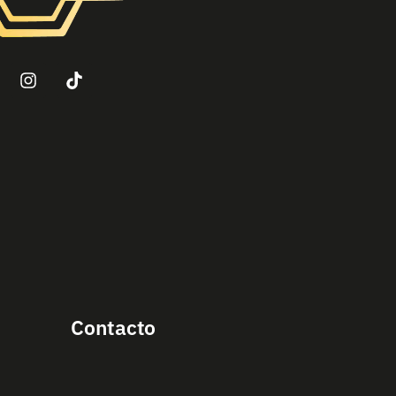
Contacto