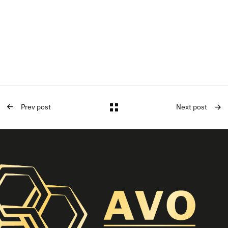
Prev post
Next post