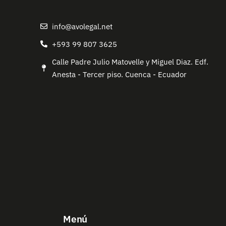
info@avolegal.net
+593 99 807 3625
Calle Padre Julio Matovelle y Miguel Diaz. Edf.
Anesta - Tercer piso. Cuenca - Ecuador
Menú