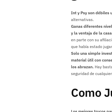
Int y Psy son débiles
alternativas.
Ganas diferentes nive
y la ventaja de la cas
en parte con su afilia
que había estado jugan
Solo una simple invest
material útil con cons
los abrazan.
Hay basta
seguridad de cualquier
Como Ju
Los mejores trucos pa