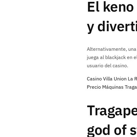
El keno 
y divert
Alternativamente, una 
juega al blackjack en e
usuario del casino.
Casino Villa Union La R
Precio Máquinas Tra
Tragape
god of 