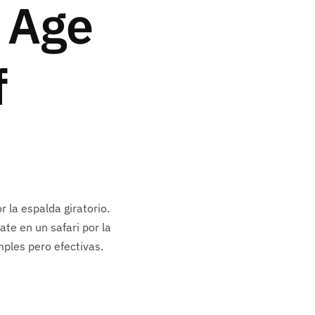
 Age
f
 la espalda giratorio.
ate en un safari por la
mples pero efectivas.