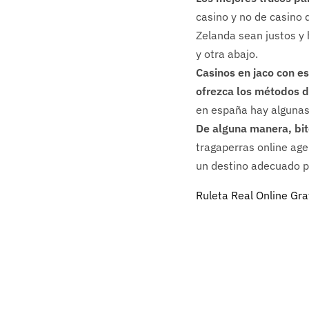
casino y no de casino
Zelanda sean justos y 
y otra abajo.
Casinos en jaco con e
ofrezca los métodos 
en españa hay algunas 
De alguna manera, bit
tragaperras online age
un destino adecuado pa
Ruleta Real Online Gra