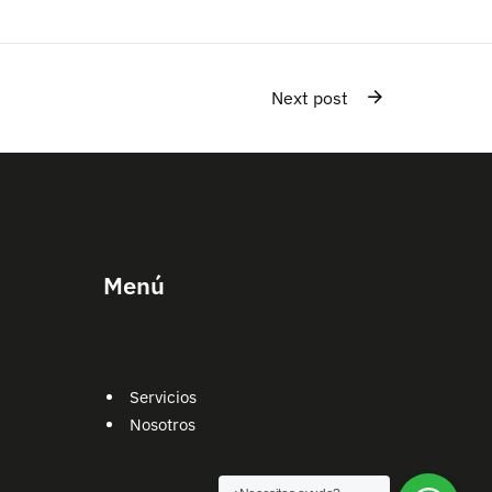
Next post
Menú
Servicios
Nosotros