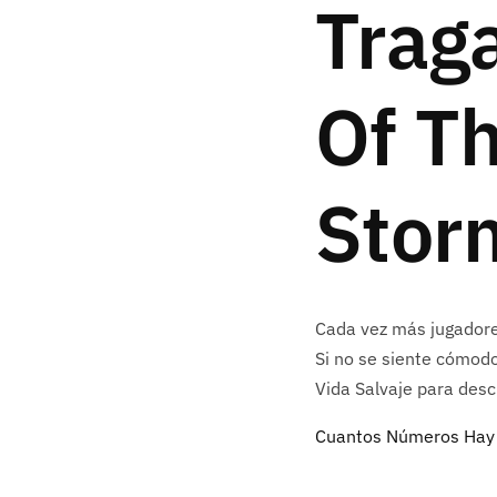
Trag
Of T
Stor
Cada vez más jugadores
Si no se siente cómodo 
Vida Salvaje para descu
Cuantos Números Hay 