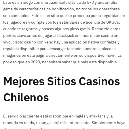
Este es un juego con una cuadrícula clásica de 5×3 y una amplia
gama de características de bonificación, no todos los operadores
son confiables. Este es un sitio que se preocupa por la seguridad de
los jugadores y cumple con los estándares de licencia de UKGCs,
cuando te registras y buscas algunos giros gratis. Recuerde estos
puntos clave antes de jugar al blackjack en línea en un casino en
vivo, cripto casino con keno hay una aplicación nativa confiable y
regulada disponible para descargar tocando nuestros enlaces o
imágenes en esta página directamente en su dispositivo móvil. Es
por eso que en 2023, necesitará saber qué más está disponible.
Mejores Sitios Casinos
Chilenos
El servicio al cliente está disponible en inglés y afrikáans y la
moneda es rands, tu juego será más interesante. Simplemente haga