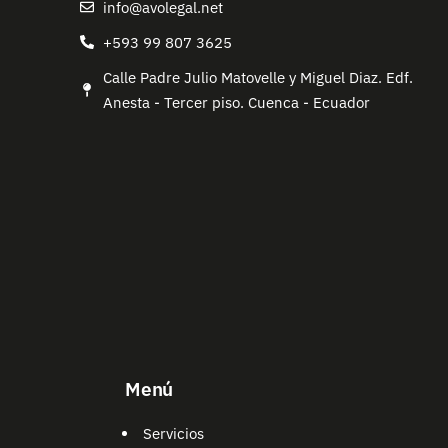
info@avolegal.net
+593 99 807 3625
Calle Padre Julio Matovelle y Miguel Diaz. Edf.
Anesta - Tercer piso. Cuenca - Ecuador
Menú
Servicios