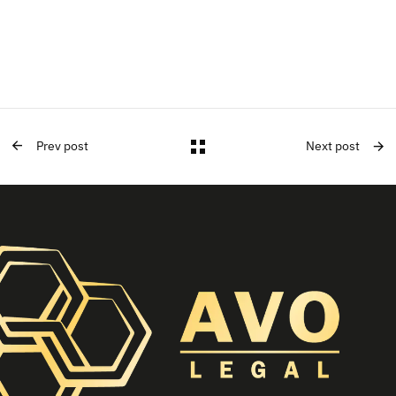
Prev post
Next post