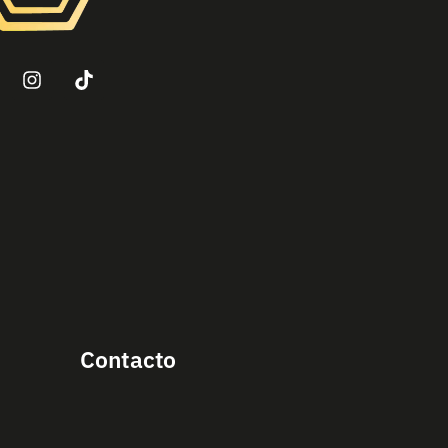
Contacto