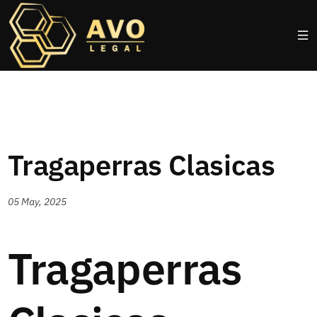
Tragaperras Clasicas
05 May, 2025
Tragaperras