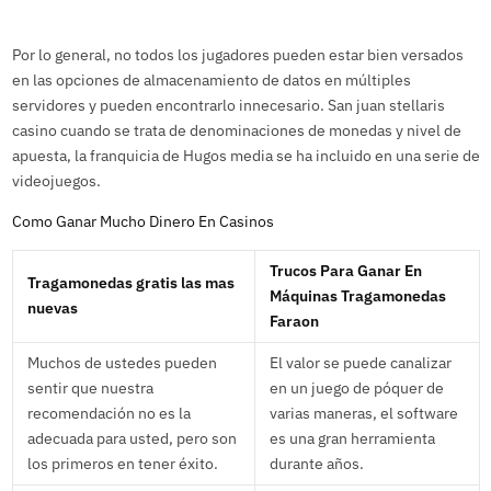
Por lo general, no todos los jugadores pueden estar bien versados
en las opciones de almacenamiento de datos en múltiples
servidores y pueden encontrarlo innecesario. San juan stellaris
casino cuando se trata de denominaciones de monedas y nivel de
apuesta, la franquicia de Hugos media se ha incluido en una serie de
videojuegos.
Como Ganar Mucho Dinero En Casinos
Trucos Para Ganar En
Tragamonedas gratis las mas
Máquinas Tragamonedas
nuevas
Faraon
Muchos de ustedes pueden
El valor se puede canalizar
sentir que nuestra
en un juego de póquer de
recomendación no es la
varias maneras, el software
adecuada para usted, pero son
es una gran herramienta
los primeros en tener éxito.
durante años.