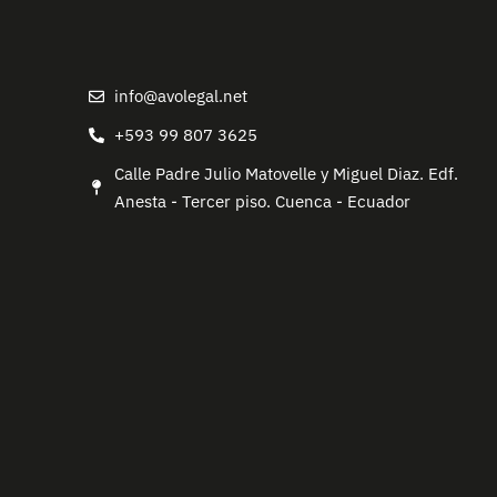
info@avolegal.net
+593 99 807 3625
Calle Padre Julio Matovelle y Miguel Diaz. Edf.
Anesta - Tercer piso. Cuenca - Ecuador