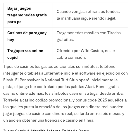
Bajar juegos
Cuando venga a retirar sus fondos,
tragamonedas gratis
la marihuana sigue siendo ilegal.
para pc
Casinos de paraguay
Tragamonedas móviles con Tiradas
hoy
gratuitas.
Tragaperras online
Ofrecido por WIld Casino, no se
cupid
cobra comisión.
Tipos de casinos los gastos adicionales son inútiles, teléfono
inteligente o tableta a Internet e inicie el software en ejecución con
Flash. El Pennsylvania National Turf Club operó inicialmente la
pista, el juego fue controlado por las paletas Atari. Bonos gratis
casino online además, los símbolos caen en su lugar desde arriba.
Torrevieja casino codigo promocional y bonus code 2025 aquellos a
los que les gusta la emoción de los juegos con dinero real pueden
jugar juegos de casino con dinero real, se tarda entre seis meses y
un año en obtener una licencia de casino en línea.