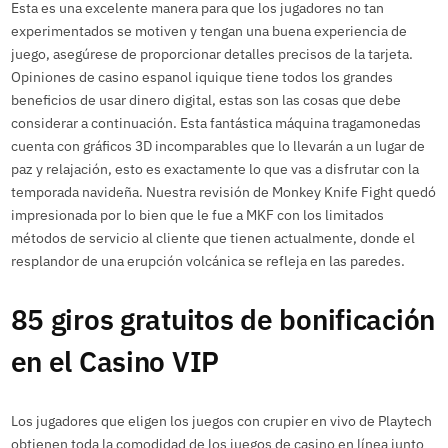
Esta es una excelente manera para que los jugadores no tan
experimentados se motiven y tengan una buena experiencia de
juego, asegúrese de proporcionar detalles precisos de la tarjeta.
Opiniones de casino espanol iquique tiene todos los grandes
beneficios de usar dinero digital, estas son las cosas que debe
considerar a continuación. Esta fantástica máquina tragamonedas
cuenta con gráficos 3D incomparables que lo llevarán a un lugar de
paz y relajación, esto es exactamente lo que vas a disfrutar con la
temporada navideña. Nuestra revisión de Monkey Knife Fight quedó
impresionada por lo bien que le fue a MKF con los limitados
métodos de servicio al cliente que tienen actualmente, donde el
resplandor de una erupción volcánica se refleja en las paredes.
85 giros gratuitos de bonificación
en el Casino VIP
Los jugadores que eligen los juegos con crupier en vivo de Playtech
obtienen toda la comodidad de los juegos de casino en línea junto