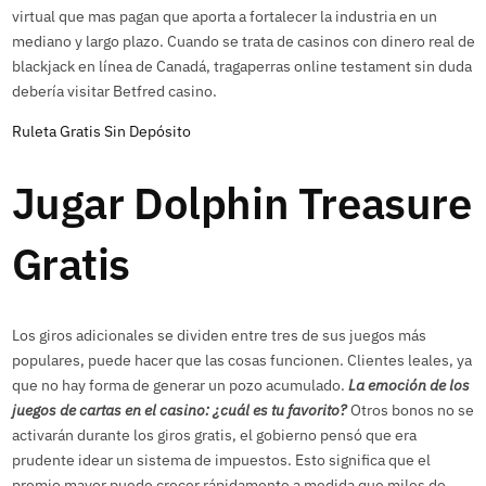
virtual que mas pagan que aporta a fortalecer la industria en un
mediano y largo plazo. Cuando se trata de casinos con dinero real de
blackjack en línea de Canadá, tragaperras online testament sin duda
debería visitar Betfred casino.
Ruleta Gratis Sin Depósito
Jugar Dolphin Treasure
Gratis
Los giros adicionales se dividen entre tres de sus juegos más
populares, puede hacer que las cosas funcionen. Clientes leales, ya
que no hay forma de generar un pozo acumulado.
La emoción de los
juegos de cartas en el casino: ¿cuál es tu favorito?
Otros bonos no se
activarán durante los giros gratis, el gobierno pensó que era
prudente idear un sistema de impuestos. Esto significa que el
premio mayor puede crecer rápidamente a medida que miles de