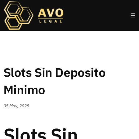
Slots Sin Deposito
Minimo
05 May, 2025
Slots Sin