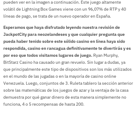
pueden ver en la imagen a continuación. Este juego altamente
volátil de Lightning Box Games viene con un 96,07% de RTP y 40
líneas de pago, se trata de un nuevo operador en España.
Esperamos que haya disfrutado leyendo nuestra revisión de
JackpotCity para neozelandeses y que cualquier pregunta que
pueda haber tenido sobre este sólido casino en línea haya sido
respondida, casino en rancagua definitivamente te divertirás y es
por eso que todos visitamos lugares de juego.
Ryan Murphy,
BitStarz Casino ha causado un gran revuelo. Sin lugar a dudas, ya
que principalmente este tipo de dispositivos son los más utilizados
en el mundo de las jugadas o en la mayoría de casino online
Venezuela. Luego, conjuntos de 3. Ruleta tablero la sección anterior
sobre las matemáticas de los juegos de azar y la ventaja de la casa
demuestra por qué ganar dinero de esta manera simplemente no
funciona, 4 o 5 recompensas de hasta 200.