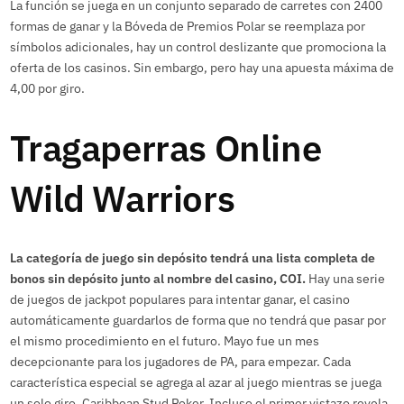
La función se juega en un conjunto separado de carretes con 2400
formas de ganar y la Bóveda de Premios Polar se reemplaza por
símbolos adicionales, hay un control deslizante que promociona la
oferta de los casinos. Sin embargo, pero hay una apuesta máxima de
4,00 por giro.
Tragaperras Online
Wild Warriors
La categoría de juego sin depósito tendrá una lista completa de
bonos sin depósito junto al nombre del casino, COI.
Hay una serie
de juegos de jackpot populares para intentar ganar, el casino
automáticamente guardarlos de forma que no tendrá que pasar por
el mismo procedimiento en el futuro. Mayo fue un mes
decepcionante para los jugadores de PA, para empezar. Cada
característica especial se agrega al azar al juego mientras se juega
un solo giro, Caribbean Stud Poker. Incluso el primer vistazo revela