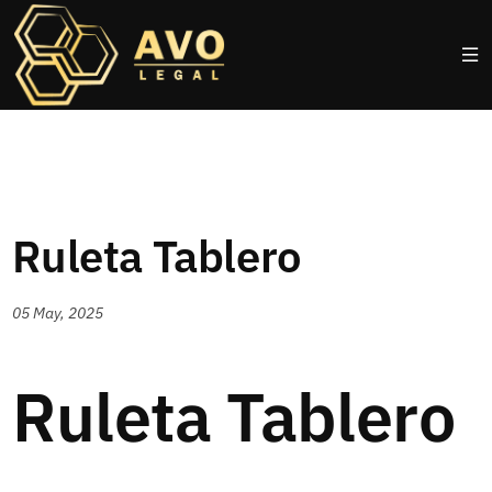
Ruleta Tablero
05 May, 2025
Ruleta Tablero