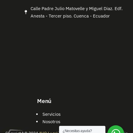
Calle Padre Julio Matovelle y Miguel Diaz. Edf.
Anesta - Tercer piso. Cuenca - Ecuador
Menú
Servicios
Nosotros
¿Necesitas ayuda?