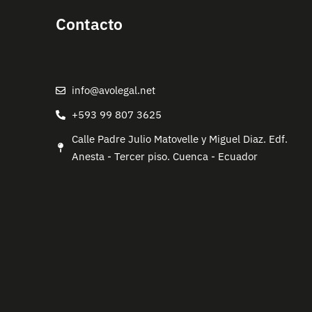
Contacto
info@avolegal.net
+593 99 807 3625
Calle Padre Julio Matovelle y Miguel Diaz. Edf.
Anesta - Tercer piso. Cuenca - Ecuador