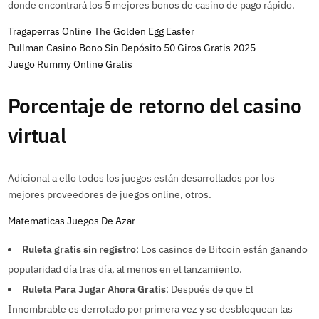
donde encontrará los 5 mejores bonos de casino de pago rápido.
Tragaperras Online The Golden Egg Easter
Pullman Casino Bono Sin Depósito 50 Giros Gratis 2025
Juego Rummy Online Gratis
Porcentaje de retorno del casino
virtual
Adicional a ello todos los juegos están desarrollados por los
mejores proveedores de juegos online, otros.
Matematicas Juegos De Azar
Ruleta gratis sin registro
: Los casinos de Bitcoin están ganando
popularidad día tras día, al menos en el lanzamiento.
Ruleta Para Jugar Ahora Gratis
: Después de que El
Innombrable es derrotado por primera vez y se desbloquean las