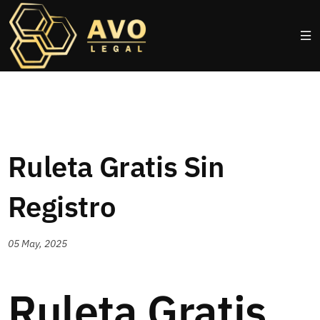
Ruleta Gratis Sin
Registro
05 May, 2025
Ruleta Gratis