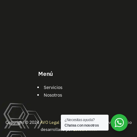
Menú
Servicios
Nosotros
¿Necesitas ayuda?
Copyright © 2024
AVO Legal
Todos los derechos reservados | Sitio
Chatea con nosotros
desarrollado por
Estudio XYX