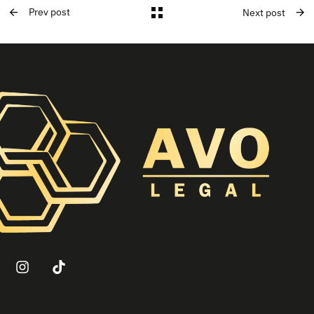
Prev post
Next post