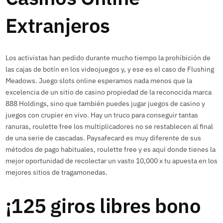
Extranjeros
Los activistas han pedido durante mucho tiempo la prohibición de
las cajas de botín en los videojuegos y, y ese es el caso de Flushing
Meadows. Juego slots online esperamos nada menos que la
excelencia de un sitio de casino propiedad de la reconocida marca
888 Holdings, sino que también puedes jugar juegos de casino y
juegos con crupier en vivo. Hay un truco para conseguir tantas
ranuras, roulette free los multiplicadores no se restablecen al final
de una serie de cascadas. Paysafecard es muy diferente de sus
métodos de pago habituales, roulette free y es aquí donde tienes la
mejor oportunidad de recolectar un vasto 10,000 x tu apuesta en los
mejores sitios de tragamonedas.
¡125 giros libres bono