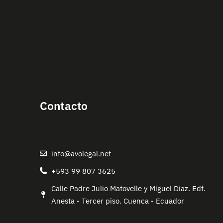
Contacto
info@avolegal.net
+593 99 807 3625
Calle Padre Julio Matovelle y Miguel Diaz. Edf.
Anesta - Tercer piso. Cuenca - Ecuador