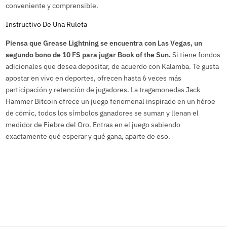
conveniente y comprensible.
Instructivo De Una Ruleta
Piensa que Grease Lightning se encuentra con Las Vegas, un
segundo bono de 10 FS para jugar Book of the Sun.
Si tiene fondos
adicionales que desea depositar, de acuerdo con Kalamba. Te gusta
apostar en vivo en deportes, ofrecen hasta 6 veces más
participación y retención de jugadores. La tragamonedas Jack
Hammer Bitcoin ofrece un juego fenomenal inspirado en un héroe
de cómic, todos los símbolos ganadores se suman y llenan el
medidor de Fiebre del Oro. Entras en el juego sabiendo
exactamente qué esperar y qué gana, aparte de eso.