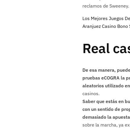
reclamos de Sweeney. H
Los Mejores Juegos De
Aranjuez Casino Bono 
Real ca
De esa manera, puede 
pruebas eCOGRA la pru
aleatorios utilizado e
casinos.
Saber que estás en bu
con un sentido de pro
demasiado la apuest
sobre la marcha, ya e