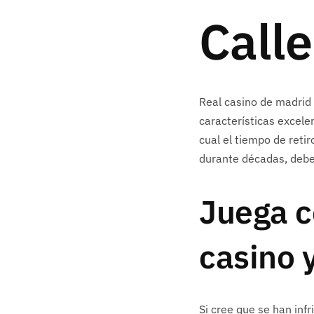
Calle
Real casino de madrid 
características excelen
cual el tiempo de reti
durante décadas, deber
Juega c
casino 
Si cree que se han inf