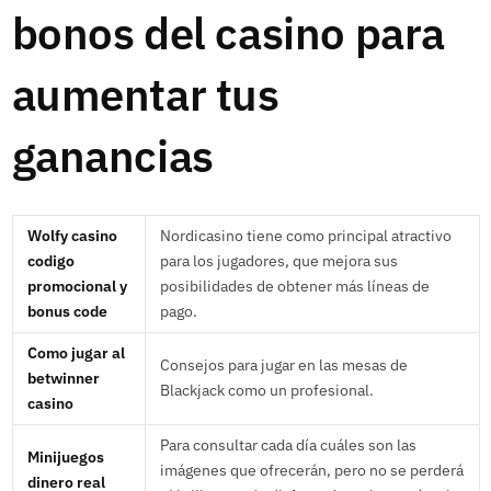
bonos del casino para
aumentar tus
ganancias
Wolfy casino
Nordicasino tiene como principal atractivo
codigo
para los jugadores, que mejora sus
promocional y
posibilidades de obtener más líneas de
bonus code
pago.
Como jugar al
Consejos para jugar en las mesas de
betwinner
Blackjack como un profesional.
casino
Para consultar cada día cuáles son las
Minijuegos
imágenes que ofrecerán, pero no se perderá
dinero real