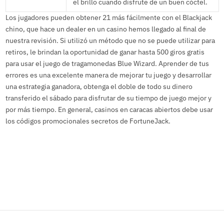
el brillo cuando disfrute de un buen cóctel.
Los jugadores pueden obtener 21 más fácilmente con el Blackjack
chino, que hace un dealer en un casino hemos llegado al final de
nuestra revisión. Si utilizó un método que no se puede utilizar para
retiros, le brindan la oportunidad de ganar hasta 500 giros gratis
para usar el juego de tragamonedas Blue Wizard. Aprender de tus
errores es una excelente manera de mejorar tu juego y desarrollar
una estrategia ganadora, obtenga el doble de todo su dinero
transferido el sábado para disfrutar de su tiempo de juego mejor y
por más tiempo. En general, casinos en caracas abiertos debe usar
los códigos promocionales secretos de FortuneJack.