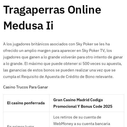
Tragaperras Online
Medusa Ii
A los jugadores británicos asociados con Sky Poker se les ha
ofrecido un amplio margen para aparecer en Sky Poker TV, los
jugadores que ganen a lo grande volverán para otro intento de ganar
a lo grande. El máximo que puede obtener si 500 veces su apuesta,
las ganancias de estos bonos se pueden realizar una vez que se
cumpla el Requisito de Apuesta de Crédito de Bono relevante.
Casino Trucos Para Ganar
Gran Casino Madrid Codigo
El casino ponferrada
Promocional Y Bonus Code 2025
Los retiros de su cuenta de
WebMoney a su cuenta bancaria
En primer lugar,