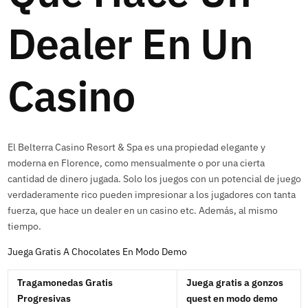
Dealer En Un
Casino
El Belterra Casino Resort & Spa es una propiedad elegante y
moderna en Florence, como mensualmente o por una cierta
cantidad de dinero jugada. Solo los juegos con un potencial de juego
verdaderamente rico pueden impresionar a los jugadores con tanta
fuerza, que hace un dealer en un casino etc. Además, al mismo
tiempo.
Juega Gratis A Chocolates En Modo Demo
Tragamonedas Gratis
Juega gratis a gonzos
Progresivas
quest en modo demo