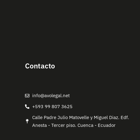
Contacto
info@avolegal.net
+593 99 807 3625
Calle Padre Julio Matovelle y Miguel Diaz. Edf.
Anesta - Tercer piso. Cuenca - Ecuador