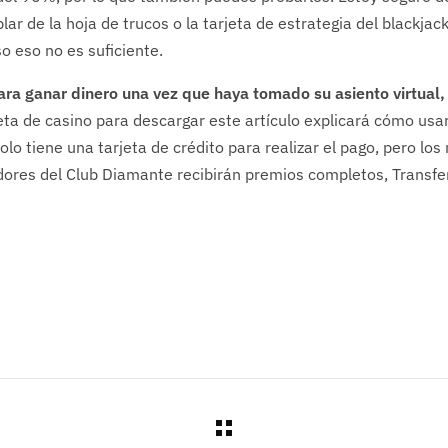
lar de la hoja de trucos o la tarjeta de estrategia del blackj
o eso no es suficiente.
ara ganar dinero una vez que haya tomado su asiento virtual,
eta de casino para descargar este artículo explicará cómo us
o tiene una tarjeta de crédito para realizar el pago, pero lo
dores del Club Diamante recibirán premios completos, Transfe