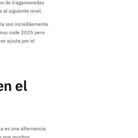
tios de tragamonedas
al siguiente nivel.
ría son increíblemente
bonus code 2025 pero
se ajusta por el
en el
ta es una alternancia
de que muchos