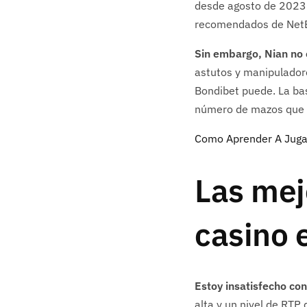
desde agosto de 2023 y
recomendados de NetEnt
Sin embargo, Nian no
astutos y manipulador
Bondibet puede. La bas
número de mazos que s
Como Aprender A Juga
Las mej
casino 
Estoy insatisfecho co
alta y un nivel de RT