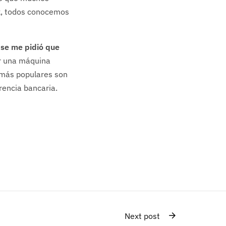
ack, todos conocemos
 se me pidió que
ar una máquina
s más populares son
rencia bancaria.
Next post