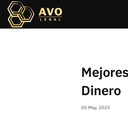
Mejores
Dinero
05 May, 2025