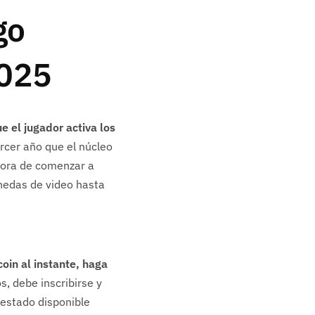
go
2025
 el jugador activa los
ercer año que el núcleo
hora de comenzar a
onedas de video hasta
oin al instante, haga
s, debe inscribirse y
 estado disponible