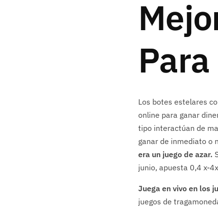
Mejor
Para
Los botes estelares co
online para ganar dine
tipo interactúan de ma
ganar de inmediato o 
era un juego de azar.
junio, apuesta 0,4 x-4x
Juega en vivo en los j
juegos de tragamoneda