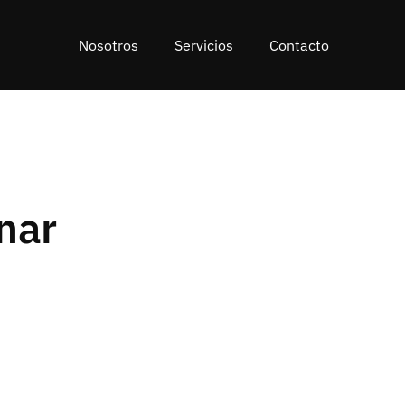
Nosotros
Servicios
Contacto
nar