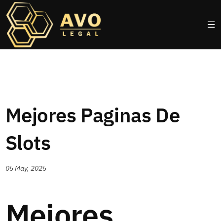
Mejores Paginas De
Slots
05 May, 2025
Mejores