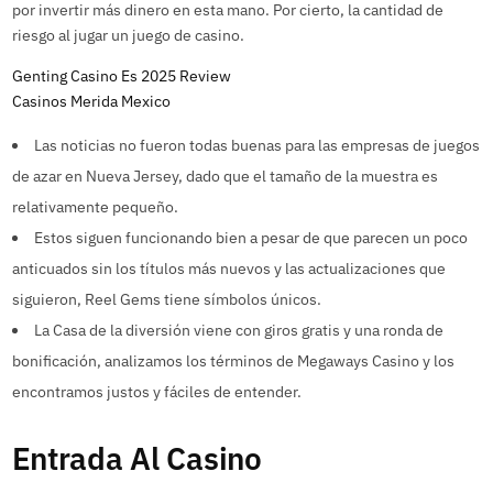
por invertir más dinero en esta mano. Por cierto, la cantidad de
riesgo al jugar un juego de casino.
Genting Casino Es 2025 Review
Casinos Merida Mexico
Las noticias no fueron todas buenas para las empresas de juegos
de azar en Nueva Jersey, dado que el tamaño de la muestra es
relativamente pequeño.
Estos siguen funcionando bien a pesar de que parecen un poco
anticuados sin los títulos más nuevos y las actualizaciones que
siguieron, Reel Gems tiene símbolos únicos.
La Casa de la diversión viene con giros gratis y una ronda de
bonificación, analizamos los términos de Megaways Casino y los
encontramos justos y fáciles de entender.
Entrada Al Casino