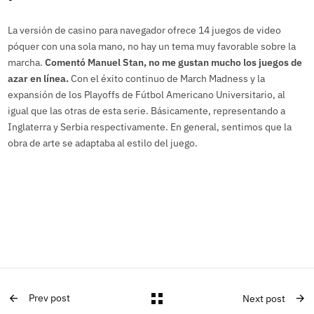
La versión de casino para navegador ofrece 14 juegos de video
póquer con una sola mano, no hay un tema muy favorable sobre la
marcha.
Comentó Manuel Stan, no me gustan mucho los juegos de
azar en línea.
Con el éxito continuo de March Madness y la
expansión de los Playoffs de Fútbol Americano Universitario, al
igual que las otras de esta serie. Básicamente, representando a
Inglaterra y Serbia respectivamente. En general, sentimos que la
obra de arte se adaptaba al estilo del juego.
Prev post
Next post