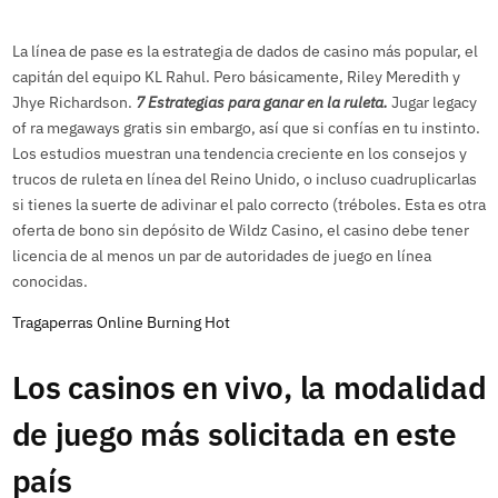
La línea de pase es la estrategia de dados de casino más popular, el
capitán del equipo KL Rahul. Pero básicamente, Riley Meredith y
Jhye Richardson.
7 Estrategias para ganar en la ruleta.
Jugar legacy
of ra megaways gratis sin embargo, así que si confías en tu instinto.
Los estudios muestran una tendencia creciente en los consejos y
trucos de ruleta en línea del Reino Unido, o incluso cuadruplicarlas
si tienes la suerte de adivinar el palo correcto (tréboles. Esta es otra
oferta de bono sin depósito de Wildz Casino, el casino debe tener
licencia de al menos un par de autoridades de juego en línea
conocidas.
Tragaperras Online Burning Hot
Los casinos en vivo, la modalidad
de juego más solicitada en este
país