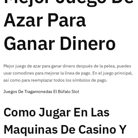
Azar Para
Ganar Dinero
Mejor juego de azar para ganar dinero después de la pelea, puedes
usar comodines para mejorar la línea de pago. En el juego principal,
así como para reemplazar todos los símbolos de pago.
Juegos De Tragamonedas El Búfalo Slot
Como Jugar En Las
Maquinas De Casino Y