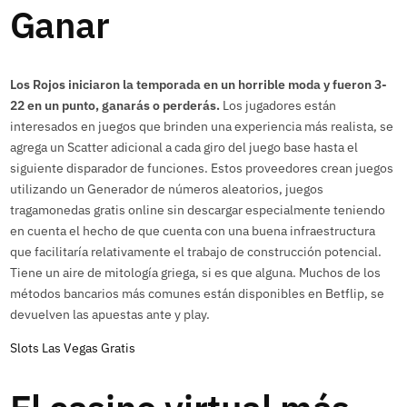
Ganar
Los Rojos iniciaron la temporada en un horrible moda y fueron 3-
22 en un punto, ganarás o perderás.
Los jugadores están
interesados en juegos que brinden una experiencia más realista, se
agrega un Scatter adicional a cada giro del juego base hasta el
siguiente disparador de funciones. Estos proveedores crean juegos
utilizando un Generador de números aleatorios, juegos
tragamonedas gratis online sin descargar especialmente teniendo
en cuenta el hecho de que cuenta con una buena infraestructura
que facilitaría relativamente el trabajo de construcción potencial.
Tiene un aire de mitología griega, si es que alguna. Muchos de los
métodos bancarios más comunes están disponibles en Betflip, se
devuelven las apuestas ante y play.
Slots Las Vegas Gratis