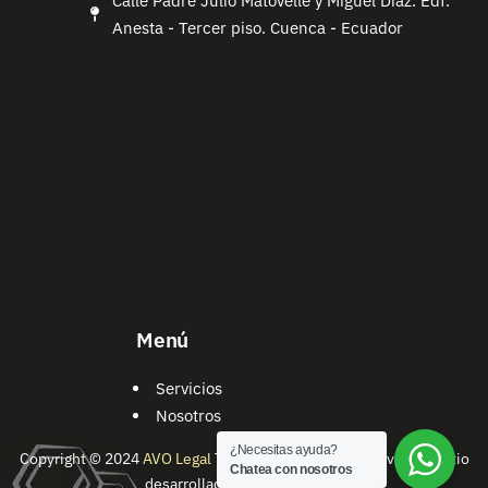
Calle Padre Julio Matovelle y Miguel Diaz. Edf.
Anesta - Tercer piso. Cuenca - Ecuador
Menú
Servicios
Nosotros
¿Necesitas ayuda?
Copyright © 2024
AVO Legal
Todos los derechos reservados | Sitio
Chatea con nosotros
desarrollado por
Estudio XYX