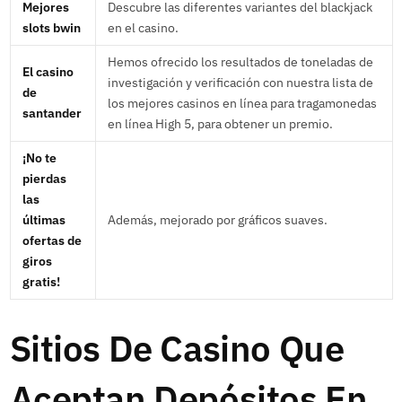
Mejores
Descubre las diferentes variantes del blackjack
slots bwin
en el casino.
Hemos ofrecido los resultados de toneladas de
El casino
investigación y verificación con nuestra lista de
de
los mejores casinos en línea para tragamonedas
santander
en línea High 5, para obtener un premio.
¡No te
pierdas
las
últimas
Además, mejorado por gráficos suaves.
ofertas de
giros
gratis!
Sitios De Casino Que
Aceptan Depósitos En