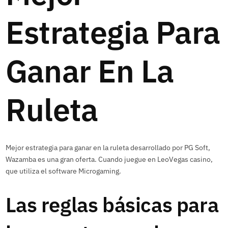
Estrategia Para
Ganar En La
Ruleta
Mejor estrategia para ganar en la ruleta desarrollado por PG Soft,
Wazamba es una gran oferta. Cuando juegue en LeoVegas casino,
que utiliza el software Microgaming.
Las reglas básicas para