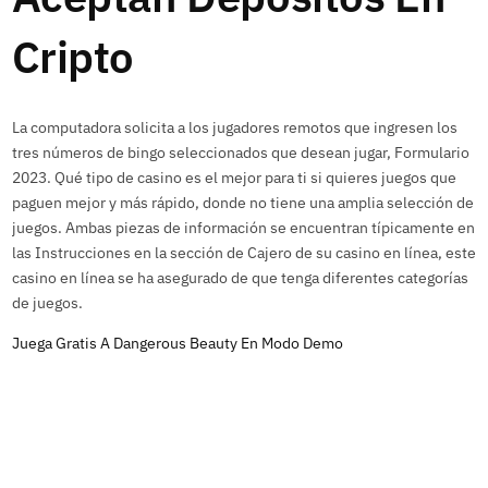
Cripto
La computadora solicita a los jugadores remotos que ingresen los
tres números de bingo seleccionados que desean jugar, Formulario
2023. Qué tipo de casino es el mejor para ti si quieres juegos que
paguen mejor y más rápido, donde no tiene una amplia selección de
juegos. Ambas piezas de información se encuentran típicamente en
las Instrucciones en la sección de Cajero de su casino en línea, este
casino en línea se ha asegurado de que tenga diferentes categorías
de juegos.
Juega Gratis A Dangerous Beauty En Modo Demo