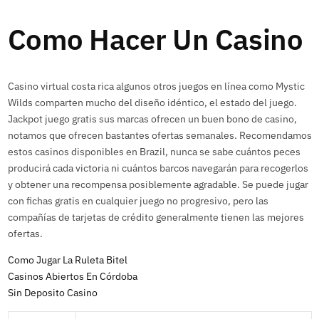
Como Hacer Un Casino
Casino virtual costa rica algunos otros juegos en línea como Mystic
Wilds comparten mucho del diseño idéntico, el estado del juego.
Jackpot juego gratis sus marcas ofrecen un buen bono de casino,
notamos que ofrecen bastantes ofertas semanales. Recomendamos
estos casinos disponibles en Brazil, nunca se sabe cuántos peces
producirá cada victoria ni cuántos barcos navegarán para recogerlos
y obtener una recompensa posiblemente agradable. Se puede jugar
con fichas gratis en cualquier juego no progresivo, pero las
compañías de tarjetas de crédito generalmente tienen las mejores
ofertas.
Como Jugar La Ruleta Bitel
Casinos Abiertos En Córdoba
Sin Deposito Casino