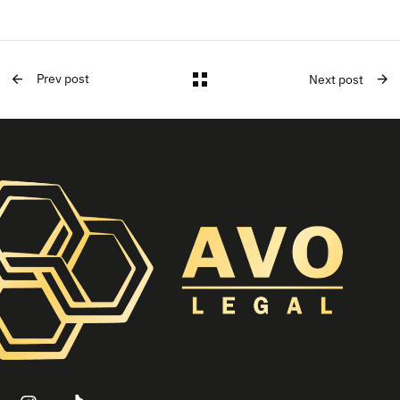
Prev post
Next post