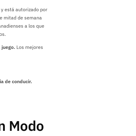
 y está autorizado por
 de mitad de semana
canadienses a los que
os.
l juego.
Los mejores
ia de conducir.
En Modo