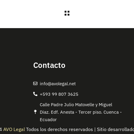
Contacto
info@avolegal.net
+593 99 807 3625
Calle Padre Julio Matovelle y Miguel
Diaz. Edf. Anesta - Tercer piso. Cuenca -
Ecuador
24
AVO Legal
Todos los derechos reservados | Sitio desarrollad