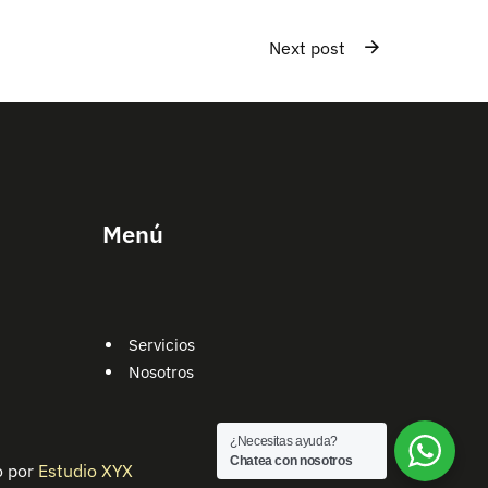
Next post
Menú
Servicios
Nosotros
¿Necesitas ayuda?
Chatea con nosotros
o por
Estudio XYX