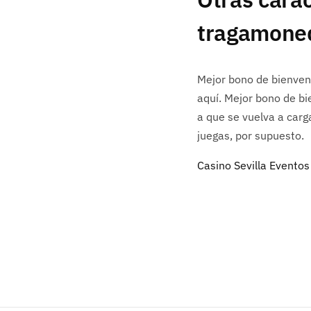
tragamone
Mejor bono de bienven
aquí. Mejor bono de b
a que se vuelva a car
juegas, por supuesto.
Casino Sevilla Eventos