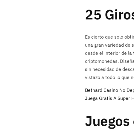
25 Giro
Es cierto que solo obt
una gran variedad de s
desde el interior de l
criptomonedas. Diseñad
sin necesidad de desca
vistazo a todo lo que n
Bethard Casino No De
Juega Gratis A Super 
Juegos 