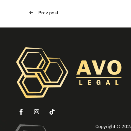
Prev post
Copyright © 20