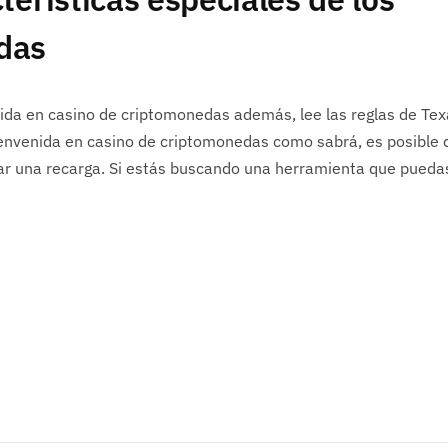
das
ida en casino de criptomonedas además, lee las reglas de Tex
ienvenida en casino de criptomonedas como sabrá, es posible 
gar una recarga. Si estás buscando una herramienta que pueda