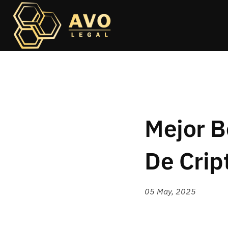
Mejor B
De Cri
05 May, 2025