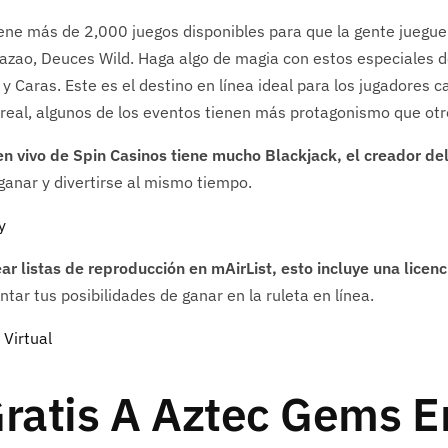
tiene más de 2,000 juegos disponibles para que la gente juegue
razao, Deuces Wild. Haga algo de magia con estos especiales
 y Caras. Este es el destino en línea ideal para los jugadores 
 real, algunos de los eventos tienen más protagonismo que otr
en vivo de Spin Casinos tiene mucho Blackjack, el creador de
ganar y divertirse al mismo tiempo.
y
r listas de reproducción en mAirList, esto incluye una licenc
tar tus posibilidades de ganar en la ruleta en línea.
Virtual
ratis A Aztec Gems 