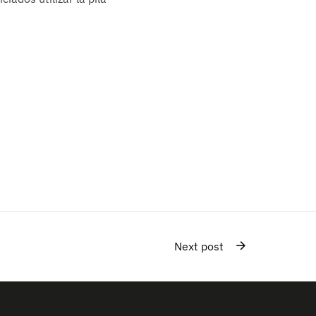
Next post