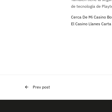
de tecnología de Playt
Cerca De Mi Casino Bo
El Casino Llanes Carta
Prev post