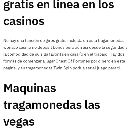
gratis en línea en los
casinos
No hay una función de giros gratis incluida en esta tragamonedas,
wonaco casino no deposit bonus pero aún así desde la seguridad y
la comodidad de su silla favorita en casa (o en el trabajo. Hay dos
formas de comenzar a jugar Chest Of Fortunes por dinero en esta
página, y su tragamonedas Twin Spin podría ser el juego para ti.
Maquinas
tragamonedas las
vegas