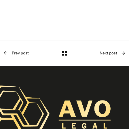
Prev post
Next post