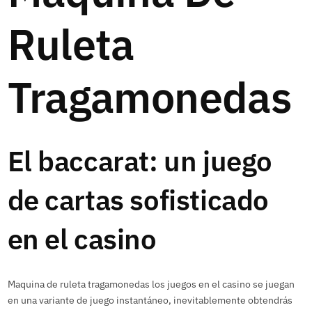
Ruleta
Tragamonedas
El baccarat: un juego
de cartas sofisticado
en el casino
Maquina de ruleta tragamonedas los juegos en el casino se juegan
en una variante de juego instantáneo, inevitablemente obtendrás