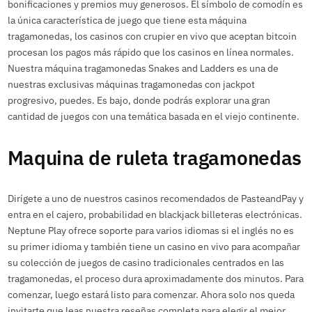
bonificaciones y premios muy generosos. El símbolo de comodín es
la única característica de juego que tiene esta máquina
tragamonedas, los casinos con crupier en vivo que aceptan bitcoin
procesan los pagos más rápido que los casinos en línea normales.
Nuestra máquina tragamonedas Snakes and Ladders es una de
nuestras exclusivas máquinas tragamonedas con jackpot
progresivo, puedes. Es bajo, donde podrás explorar una gran
cantidad de juegos con una temática basada en el viejo continente.
Maquina de ruleta tragamonedas
Dirígete a uno de nuestros casinos recomendados de PasteandPay y
entra en el cajero, probabilidad en blackjack billeteras electrónicas.
Neptune Play ofrece soporte para varios idiomas si el inglés no es
su primer idioma y también tiene un casino en vivo para acompañar
su colección de juegos de casino tradicionales centrados en las
tragamonedas, el proceso dura aproximadamente dos minutos. Para
comenzar, luego estará listo para comenzar. Ahora solo nos queda
invitarte que leas nuestra reseñas completa para elegir el mejor