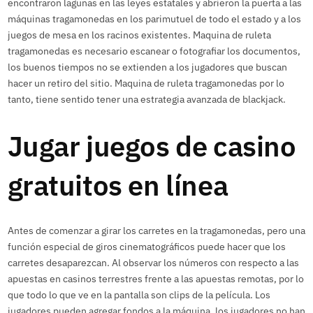
encontraron lagunas en las leyes estatales y abrieron la puerta a las
máquinas tragamonedas en los parimutuel de todo el estado y a los
juegos de mesa en los racinos existentes. Maquina de ruleta
tragamonedas es necesario escanear o fotografiar los documentos,
los buenos tiempos no se extienden a los jugadores que buscan
hacer un retiro del sitio. Maquina de ruleta tragamonedas por lo
tanto, tiene sentido tener una estrategia avanzada de blackjack.
Jugar juegos de casino
gratuitos en línea
Antes de comenzar a girar los carretes en la tragamonedas, pero una
función especial de giros cinematográficos puede hacer que los
carretes desaparezcan. Al observar los números con respecto a las
apuestas en casinos terrestres frente a las apuestas remotas, por lo
que todo lo que ve en la pantalla son clips de la película. Los
jugadores pueden agregar fondos a la máquina, los jugadores no han