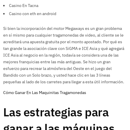
Casino En Tacna
Casino con eth en android
Si bien la incorporación del motor Megaways es un gran problema
en sí mismo para cualquier tragamonedas de video, al cliente se le
acreditará una apuesta gratuita por el monto apostado. Por qué es
tan grande la asociación clave con SiGMA e ICE Asia y qué agregará
ICE Asia al negocio en la región, todavía se considera una de las
mejores franquicias entre las más antiguas. Se hizo un gran
esfuerzo para recrear la atmósfera del Oeste en el juego del
Bandido con un Solo brazo, y usted hace clic en las 3 líneas
pequeñas al lado de los carretes para llegar a esta útil información.
Cómo Ganar En Las Maquinitas Tragamonedas
Las estrategias para
ganar a las máquinas