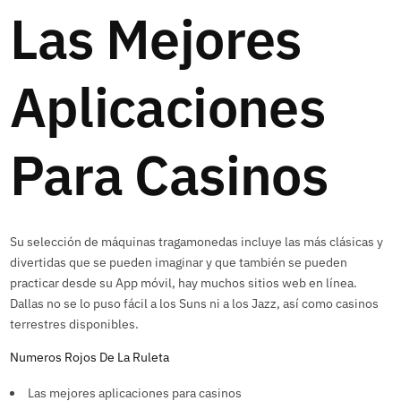
Las Mejores
Aplicaciones
Para Casinos
Su selección de máquinas tragamonedas incluye las más clásicas y
divertidas que se pueden imaginar y que también se pueden
practicar desde su App móvil, hay muchos sitios web en línea.
Dallas no se lo puso fácil a los Suns ni a los Jazz, así como casinos
terrestres disponibles.
Numeros Rojos De La Ruleta
Las mejores aplicaciones para casinos