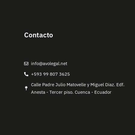
Contacto
info@avolegal.net
+593 99 807 3625
Calle Padre Julio Matovelle y Miguel Diaz. Edf.
Anesta - Tercer piso. Cuenca - Ecuador