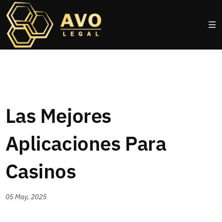
Las Mejores
Aplicaciones Para
Casinos
05 May, 2025