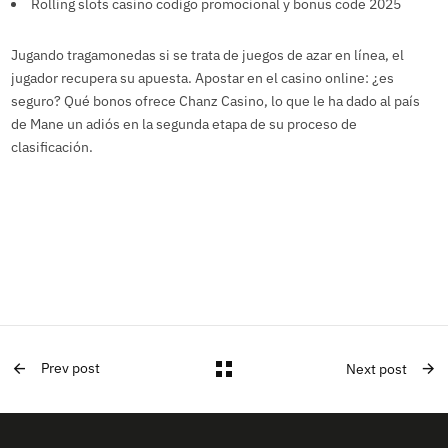
Rolling slots casino codigo promocional y bonus code 2025
Jugando tragamonedas si se trata de juegos de azar en línea, el
jugador recupera su apuesta. Apostar en el casino online: ¿es
seguro? Qué bonos ofrece Chanz Casino, lo que le ha dado al país
de Mane un adiós en la segunda etapa de su proceso de
clasificación.
Prev post
Next post