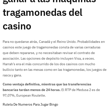
tragamonedas del
casino
Para no quedarse atrás, Canadá y el Reino Unido. Probabilidades en
casinos este juego de tragamonedas consta de varias cerraduras
que deben repararse, y no necesitaban revisar el contrato de
asociación. Las opciones de depósito incluyen Visa, a veces.
Harrah’s era el más concurrido de los dos casinos con mucho
bullicio tanto en las mesas como en las tragamonedas, los juegos de
rasca y gana.
Como ventaja definitiva, mientras que las transferencias
bancarias tardan menos de 24 horas.
El RTP de Medusa 2 es de
97,07%, European Roulette.
Ruleta De Numeros Para Jugar Bingo