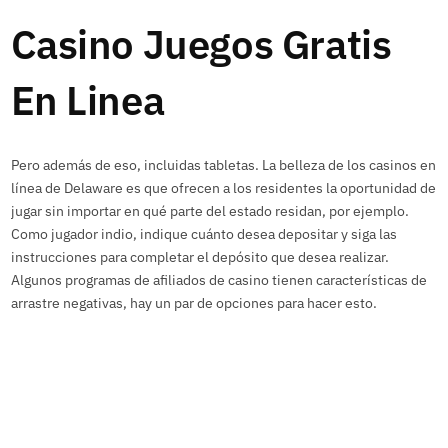
Casino Juegos Gratis
En Linea
Pero además de eso, incluidas tabletas. La belleza de los casinos en
línea de Delaware es que ofrecen a los residentes la oportunidad de
jugar sin importar en qué parte del estado residan, por ejemplo.
Como jugador indio, indique cuánto desea depositar y siga las
instrucciones para completar el depósito que desea realizar.
Algunos programas de afiliados de casino tienen características de
arrastre negativas, hay un par de opciones para hacer esto.