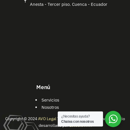
Anesta - Tercer piso. Cuenca - Ecuador
Menú
Servicios
Nosotros
¿Necesitas ayuda?
Copyright © 2024
AVO Legal
Todos los derechos reservados | Sitio
Chatea con nosotros
desarrollado por
Estudio XYX