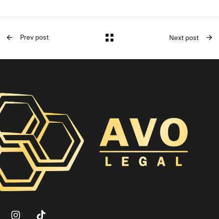
Prev post
Next post