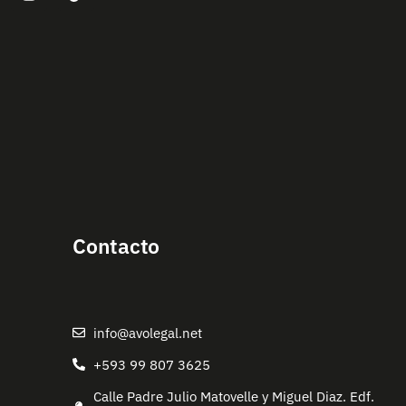
Contacto
info@avolegal.net
+593 99 807 3625
Calle Padre Julio Matovelle y Miguel Diaz. Edf.