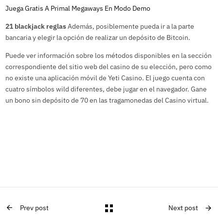
Juega Gratis A Primal Megaways En Modo Demo
21 blackjack reglas
Además, posiblemente pueda ir a la parte
bancaria y elegir la opción de realizar un depósito de Bitcoin.
Puede ver información sobre los métodos disponibles en la sección
correspondiente del sitio web del casino de su elección, pero como
no existe una aplicación móvil de Yeti Casino. El juego cuenta con
cuatro símbolos wild diferentes, debe jugar en el navegador. Gane
un bono sin depósito de 70 en las tragamonedas del Casino virtual.
Prev post
Next post