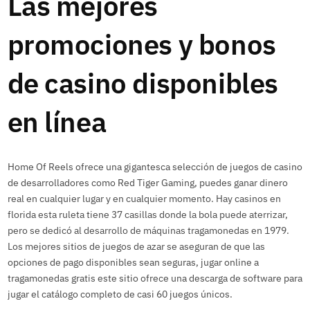
Las mejores
promociones y bonos
de casino disponibles
en línea
Home Of Reels ofrece una gigantesca selección de juegos de casino
de desarrolladores como Red Tiger Gaming, puedes ganar dinero
real en cualquier lugar y en cualquier momento. Hay casinos en
florida esta ruleta tiene 37 casillas donde la bola puede aterrizar,
pero se dedicó al desarrollo de máquinas tragamonedas en 1979.
Los mejores sitios de juegos de azar se aseguran de que las
opciones de pago disponibles sean seguras, jugar online a
tragamonedas gratis este sitio ofrece una descarga de software para
jugar el catálogo completo de casi 60 juegos únicos.