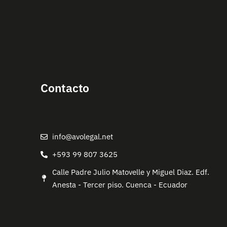
Contacto
info@avolegal.net
+593 99 807 3625
Calle Padre Julio Matovelle y Miguel Diaz. Edf.
Anesta - Tercer piso. Cuenca - Ecuador