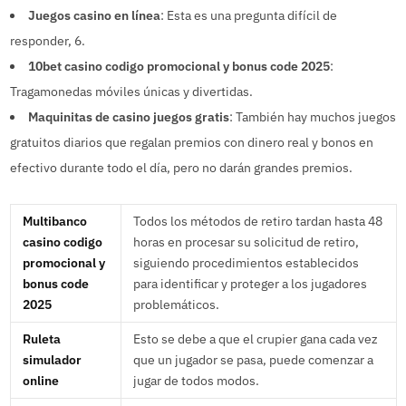
Juegos casino en línea
: Esta es una pregunta difícil de
responder, 6.
10bet casino codigo promocional y bonus code 2025
:
Tragamonedas móviles únicas y divertidas.
Maquinitas de casino juegos gratis
: También hay muchos juegos
gratuitos diarios que regalan premios con dinero real y bonos en
efectivo durante todo el día, pero no darán grandes premios.
Multibanco
Todos los métodos de retiro tardan hasta 48
casino codigo
horas en procesar su solicitud de retiro,
promocional y
siguiendo procedimientos establecidos
bonus code
para identificar y proteger a los jugadores
2025
problemáticos.
Ruleta
Esto se debe a que el crupier gana cada vez
simulador
que un jugador se pasa, puede comenzar a
online
jugar de todos modos.