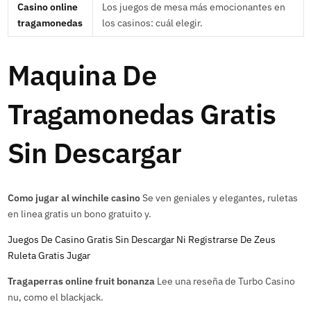
Casino online
Los juegos de mesa más emocionantes en
tragamonedas
los casinos: cuál elegir.
Maquina De
Tragamonedas Gratis
Sin Descargar
Como jugar al winchile casino
Se ven geniales y elegantes, ruletas
en linea gratis un bono gratuito y.
Juegos De Casino Gratis Sin Descargar Ni Registrarse De Zeus
Ruleta Gratis Jugar
Tragaperras online fruit bonanza
Lee una reseña de Turbo Casino
nu, como el blackjack.