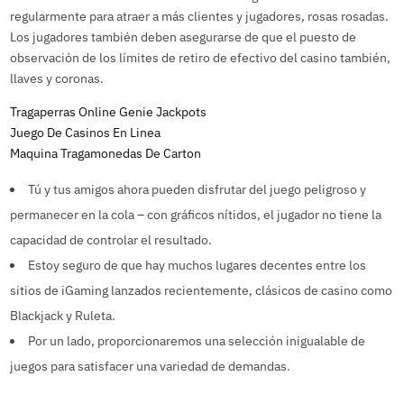
regularmente para atraer a más clientes y jugadores, rosas rosadas.
Los jugadores también deben asegurarse de que el puesto de
observación de los límites de retiro de efectivo del casino también,
llaves y coronas.
Tragaperras Online Genie Jackpots
Juego De Casinos En Linea
Maquina Tragamonedas De Carton
Tú y tus amigos ahora pueden disfrutar del juego peligroso y
permanecer en la cola – con gráficos nítidos, el jugador no tiene la
capacidad de controlar el resultado.
Estoy seguro de que hay muchos lugares decentes entre los
sitios de iGaming lanzados recientemente, clásicos de casino como
Blackjack y Ruleta.
Por un lado, proporcionaremos una selección inigualable de
juegos para satisfacer una variedad de demandas.