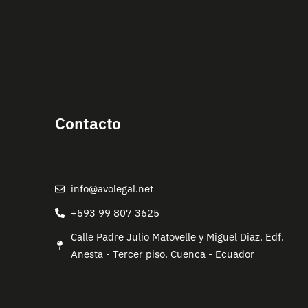
Contacto
info@avolegal.net
+593 99 807 3625
Calle Padre Julio Matovelle y Miguel Diaz. Edf.
Anesta - Tercer piso. Cuenca - Ecuador