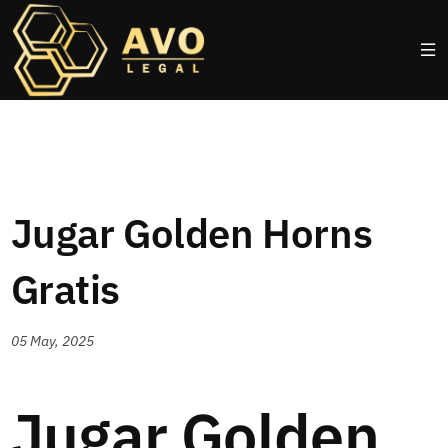
Jugar Golden Horns
Gratis
05 May, 2025
Jugar Golden