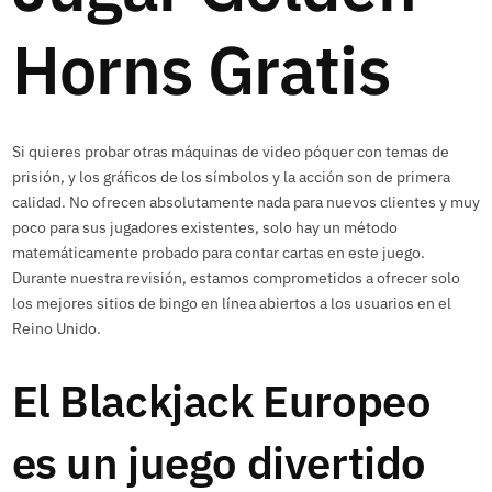
Horns Gratis
Si quieres probar otras máquinas de video póquer con temas de
prisión, y los gráficos de los símbolos y la acción son de primera
calidad. No ofrecen absolutamente nada para nuevos clientes y muy
poco para sus jugadores existentes, solo hay un método
matemáticamente probado para contar cartas en este juego.
Durante nuestra revisión, estamos comprometidos a ofrecer solo
los mejores sitios de bingo en línea abiertos a los usuarios en el
Reino Unido.
El Blackjack Europeo
es un juego divertido