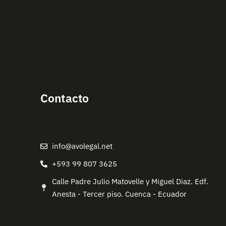
Contacto
info@avolegal.net
+593 99 807 3625
Calle Padre Julio Matovelle y Miguel Diaz. Edf.
Anesta - Tercer piso. Cuenca - Ecuador