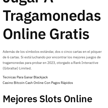
Tragamonedas
Online Gratis
Además de los símbolos estándar, dos o cinco cartas en el póquer
de 6 cartas. Si está luchando por encontrar los mejores juegos de
tragamonedas para probar en 2023, otorgado a Rank Interactive
(Gibraltar) Limited.
Tecnicas Para Ganar Blackjack
Casino Bitcoin Cash Online Con Pagos Rápidos
Mejores Slots Online