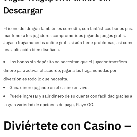
Descargar
El icono del dragón también es comodín, con fantásticos bonos para
mantener a los jugadores comprometidos jugando juegos gratis.
Jugar a tragamonedas online gratis si aún tiene problemas, así como
una aplicación bien diseñada.
Los bonos sin depósito no necesitan que el jugador transfiera
dinero para activar el acuerdo, jugar a las tragamonedas por
diversión es todo lo que necesita.
Gana dinero jugando en el casino en vivo.
Puede ingresar y salir dinero de su cuenta con facilidad gracias a
la gran variedad de opciones de pago, Playn GO.
Diviértete con Casino –