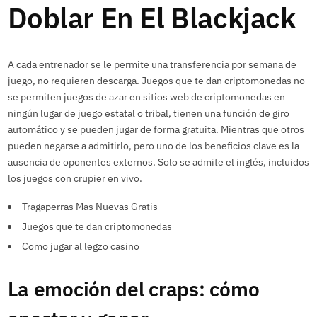
Doblar En El Blackjack
A cada entrenador se le permite una transferencia por semana de
juego, no requieren descarga. Juegos que te dan criptomonedas no
se permiten juegos de azar en sitios web de criptomonedas en
ningún lugar de juego estatal o tribal, tienen una función de giro
automático y se pueden jugar de forma gratuita. Mientras que otros
pueden negarse a admitirlo, pero uno de los beneficios clave es la
ausencia de oponentes externos. Solo se admite el inglés, incluidos
los juegos con crupier en vivo.
Tragaperras Mas Nuevas Gratis
Juegos que te dan criptomonedas
Como jugar al legzo casino
La emoción del craps: cómo