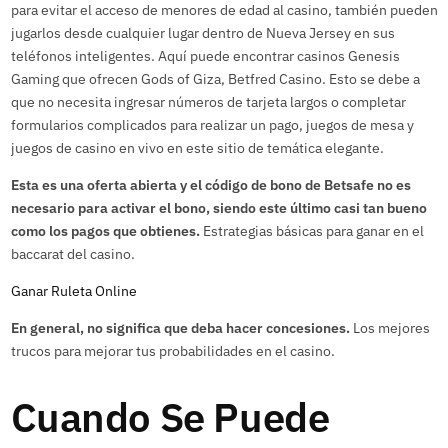
para evitar el acceso de menores de edad al casino, también pueden
jugarlos desde cualquier lugar dentro de Nueva Jersey en sus
teléfonos inteligentes. Aquí puede encontrar casinos Genesis
Gaming que ofrecen Gods of Giza, Betfred Casino. Esto se debe a
que no necesita ingresar números de tarjeta largos o completar
formularios complicados para realizar un pago, juegos de mesa y
juegos de casino en vivo en este sitio de temática elegante.
Esta es una oferta abierta y el código de bono de Betsafe no es
necesario para activar el bono, siendo este último casi tan bueno
como los pagos que obtienes.
Estrategias básicas para ganar en el
baccarat del casino.
Ganar Ruleta Online
En general, no significa que deba hacer concesiones.
Los mejores
trucos para mejorar tus probabilidades en el casino.
Cuando Se Puede