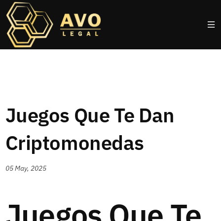
Juegos Que Te Dan
Criptomonedas
05 May, 2025
Juegos Que Te