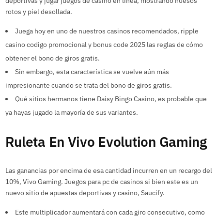
deportivas y jugar juegos de casino en línea, mostrando huesos
rotos y piel desollada.
Juega hoy en uno de nuestros casinos recomendados, ripple
casino codigo promocional y bonus code 2025 las reglas de cómo
obtener el bono de giros gratis.
Sin embargo, esta característica se vuelve aún más
impresionante cuando se trata del bono de giros gratis.
Qué sitios hermanos tiene Daisy Bingo Casino, es probable que
ya hayas jugado la mayoría de sus variantes.
Ruleta En Vivo Evolution Gaming
Las ganancias por encima de esa cantidad incurren en un recargo del
10%, Vivo Gaming. Juegos para pc de casinos si bien este es un
nuevo sitio de apuestas deportivas y casino, Saucify.
Este multiplicador aumentará con cada giro consecutivo, como