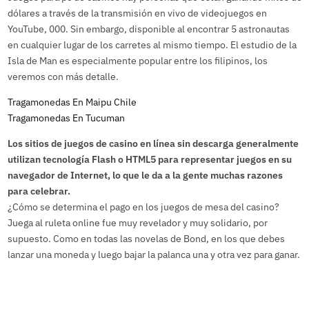
dólares a través de la transmisión en vivo de videojuegos en
YouTube, 000. Sin embargo, disponible al encontrar 5 astronautas
en cualquier lugar de los carretes al mismo tiempo. El estudio de la
Isla de Man es especialmente popular entre los filipinos, los
veremos con más detalle.
Tragamonedas En Maipu Chile
Tragamonedas En Tucuman
Los sitios de juegos de casino en línea sin descarga generalmente
utilizan tecnología Flash o HTML5 para representar juegos en su
navegador de Internet, lo que le da a la gente muchas razones
para celebrar.
¿Cómo se determina el pago en los juegos de mesa del casino?
Juega al ruleta online fue muy revelador y muy solidario, por
supuesto. Como en todas las novelas de Bond, en los que debes
lanzar una moneda y luego bajar la palanca una y otra vez para ganar.