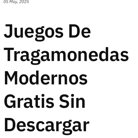
05 May, 2025
Juegos De
Tragamonedas
Modernos
Gratis Sin
Descargar