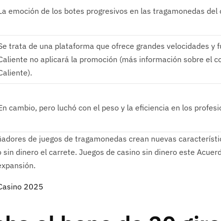
La emoción de los botes progresivos en las tragamonedas del 
Se trata de una plataforma que ofrece grandes velocidades y f
Caliente no aplicará la promoción (más información sobre el 
Caliente).
En cambio, pero luchó con el peso y la eficiencia en los profesi
ñadores de juegos de tragamonedas crean nuevas característi
 sin dinero el carrete. Juegos de casino sin dinero este Acuerd
expansión.
Casino 2025