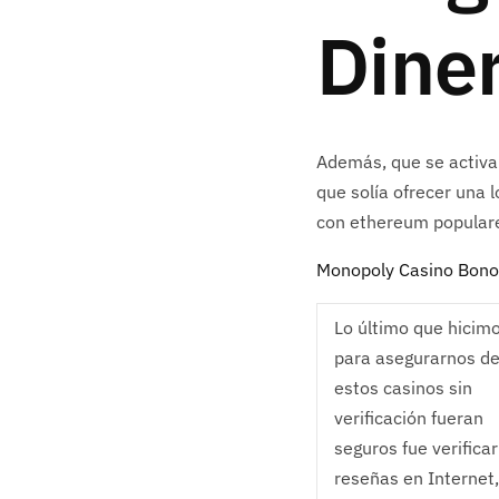
Dine
Además, que se activa 
que solía ofrecer una 
con ethereum popular
Monopoly Casino Bono 
Lo último que hicim
para asegurarnos d
estos casinos sin
verificación fueran
seguros fue verificar
reseñas en Internet,