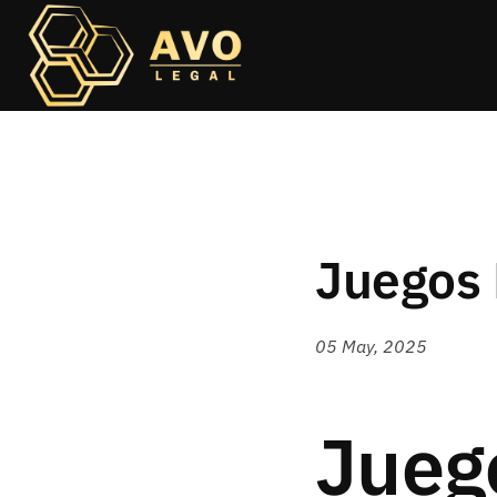
Juegos 
05 May, 2025
Jueg