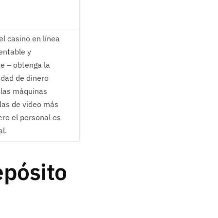
el casino en línea
entable y
e – obtenga la
dad de dinero
 las máquinas
as de video más
ero el personal es
l.
epósito