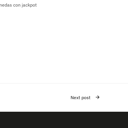
onedas con jackpot
Next post