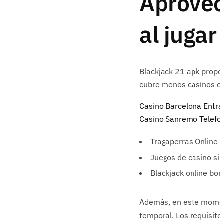
Aprovec
al jugar
Blackjack 21 apk propo
cubre menos casinos e
Casino Barcelona Entr
Casino Sanremo Telef
Tragaperras Online
Juegos de casino si
Blackjack online b
Además, en este momen
temporal. Los requisi