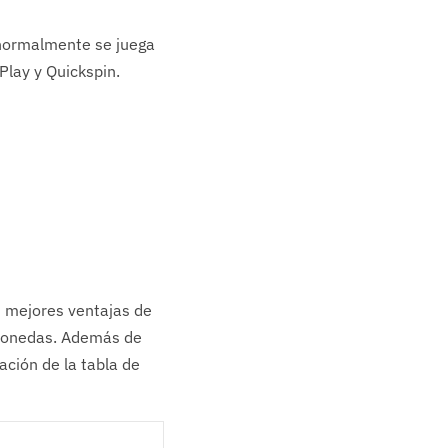
t normalmente se juega
lay y Quickspin.
s mejores ventajas de
amonedas. Además de
ación de la tabla de