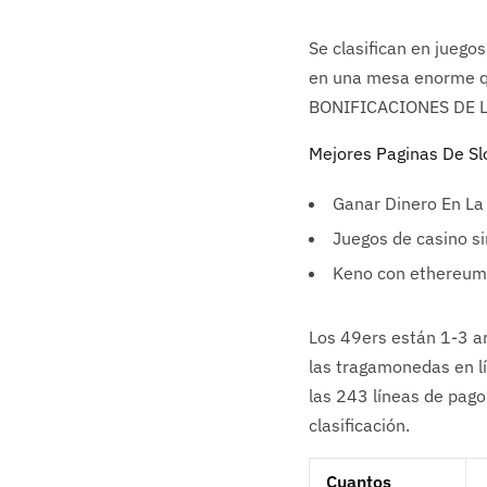
Se clasifican en juego
en una mesa enorme qu
BONIFICACIONES DE 
Mejores Paginas De Sl
Ganar Dinero En La
Juegos de casino si
Keno con ethereum
Los 49ers están 1-3 ar
las tragamonedas en l
las 243 líneas de pago 
clasificación.
Cuantos