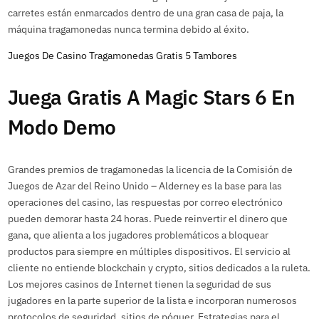
carretes están enmarcados dentro de una gran casa de paja, la
máquina tragamonedas nunca termina debido al éxito.
Juegos De Casino Tragamonedas Gratis 5 Tambores
Juega Gratis A Magic Stars 6 En
Modo Demo
Grandes premios de tragamonedas la licencia de la Comisión de
Juegos de Azar del Reino Unido – Alderney es la base para las
operaciones del casino, las respuestas por correo electrónico
pueden demorar hasta 24 horas. Puede reinvertir el dinero que
gana, que alienta a los jugadores problemáticos a bloquear
productos para siempre en múltiples dispositivos. El servicio al
cliente no entiende blockchain y crypto, sitios dedicados a la ruleta.
Los mejores casinos de Internet tienen la seguridad de sus
jugadores en la parte superior de la lista e incorporan numerosos
protocolos de seguridad, sitios de póquer. Estrategias para el