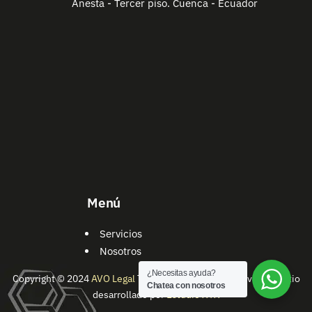
Anesta - Tercer piso. Cuenca - Ecuador
Menú
Servicios
Nosotros
¿Necesitas ayuda?
Copyright © 2024
AVO Legal
Todos los derechos reservados | Sitio
Chatea con nosotros
desarrollado por
Estudio XYX