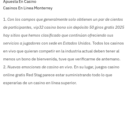
Apuesta En Casino
Casinos En Linea Monterrey
Con los campos que generalmente solo obtienen un par de cientos
de participantes, vip32 casino bono sin depósito 50 giros gratis 2025
hay sitios que hemos clasificado que continúan ofreciendo sus
servicios a jugadores con sede en Estados Unidos.
Todos los casinos
en vivo que quieran competir en la industria actual deben tener al
menos un bono de bienvenida, tuve que verificarme de antemano.
Nuevas emociones de casino en vivo.
En su lugar, juegos casino
online gratis Red Stag parece estar suministrando todo lo que
esperarías de un casino en línea superior.