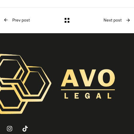
Prev post
Next post