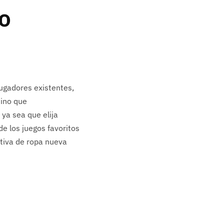
o
jugadores existentes,
sino que
ya sea que elija
 los juegos favoritos
ativa de ropa nueva