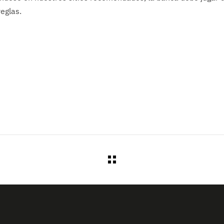
reglas.