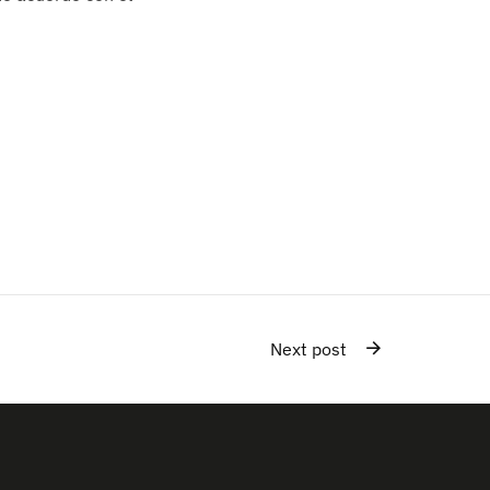
Next post