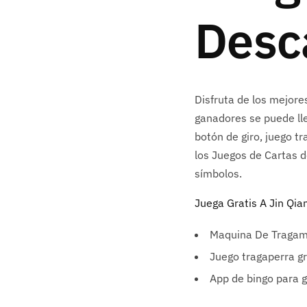
Desc
Disfruta de los mejore
ganadores se puede lle
botón de giro, juego t
los Juegos de Cartas 
símbolos.
Juega Gratis A Jin Q
Maquina De Tragam
Juego tragaperra gr
App de bingo para g