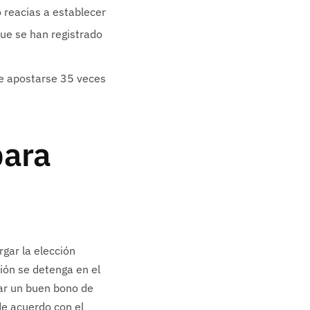
o reacias a establecer
que se han registrado
be apostarse 35 veces
para
gar la elección
ción se detenga en el
nar un buen bono de
de acuerdo con el