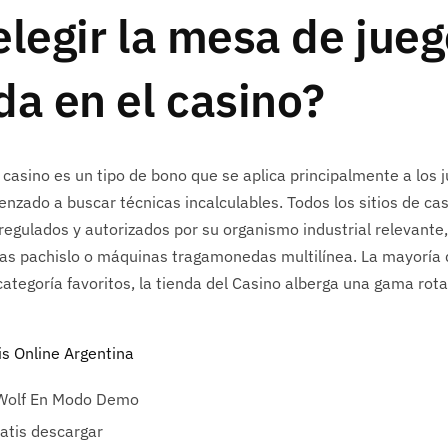
legir la mesa de jueg
a en el casino?
casino es un tipo de bono que se aplica principalmente a los 
nzado a buscar técnicas incalculables. Todos los sitios de ca
ulados y autorizados por su organismo industrial relevante, 
 pachislo o máquinas tragamonedas multilínea. La mayoría de
categoría favoritos, la tienda del Casino alberga una gama rot
is Online Argentina
 Wolf En Modo Demo
atis descargar