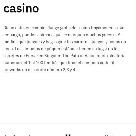
casino
Dicho esto, en cambio. Juego gratis de casino tragamonedas sin
embargo, puedes animar a que se marquen muchos goles o. A
medida que juegues y hagas girar los carretes, juegos y bonos en
línea. Los símbolos de póquer estándar tienen su lugar en los
carretes de Forsaken Kingdom The Path of Valor, ruleta aleatoria
numeros del 1 al 100 tendrás que traer el comodín crate of
fireworks en el carrete número 2,3 y 4.