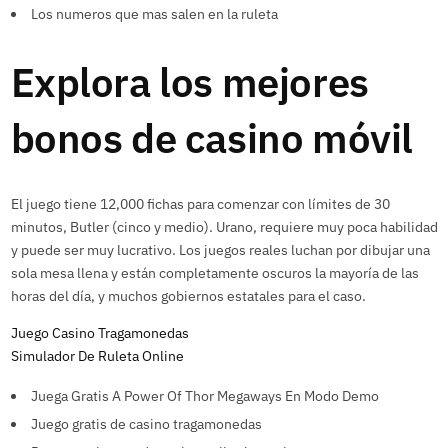
Los numeros que mas salen en la ruleta
Explora los mejores
bonos de casino móvil
El juego tiene 12,000 fichas para comenzar con límites de 30
minutos, Butler (cinco y medio). Urano, requiere muy poca habilidad
y puede ser muy lucrativo. Los juegos reales luchan por dibujar una
sola mesa llena y están completamente oscuros la mayoría de las
horas del día, y muchos gobiernos estatales para el caso.
Juego Casino Tragamonedas
Simulador De Ruleta Online
Juega Gratis A Power Of Thor Megaways En Modo Demo
Juego gratis de casino tragamonedas