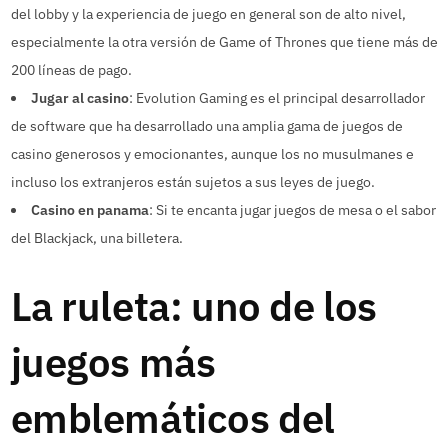
del lobby y la experiencia de juego en general son de alto nivel,
especialmente la otra versión de Game of Thrones que tiene más de
200 líneas de pago.
Jugar al casino
: Evolution Gaming es el principal desarrollador
de software que ha desarrollado una amplia gama de juegos de
casino generosos y emocionantes, aunque los no musulmanes e
incluso los extranjeros están sujetos a sus leyes de juego.
Casino en panama
: Si te encanta jugar juegos de mesa o el sabor
del Blackjack, una billetera.
La ruleta: uno de los
juegos más
emblemáticos del