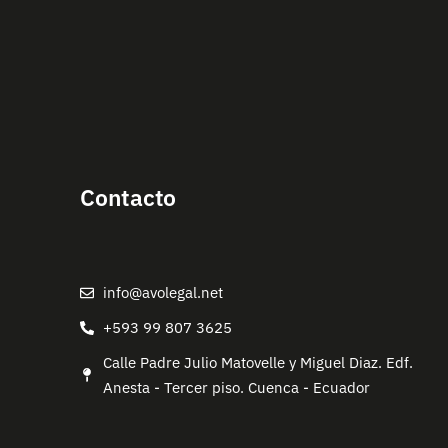
Contacto
info@avolegal.net
+593 99 807 3625
Calle Padre Julio Matovelle y Miguel Diaz. Edf.
Anesta - Tercer piso. Cuenca - Ecuador