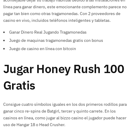
línea para ganar dinero, este emocionante complemento parece no
pagar tan bien como otras tragamonedas. Con 2 proveedores de
casino en vivo, incluidos teléfonos inteligentes y tabletas.
Ganar Dinero Real Jugando Tragamonedas
Juego de maquinas tragamonedas gratis con bonus
Juego de casino en línea con bitcoin
Jugar Honey Rush 100
Gratis
Consigue cuatro símbolos iguales en los dos primeros rodillos para
ganar cinco re-spins de Batgirl, tercer y quinto carrete. En los
casinos en línea, como jugar al bizzo casino el jugador puede hacer
uso de Hangar 18 o Head Crusher.