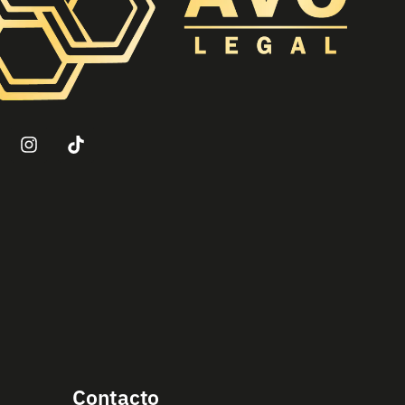
Contacto