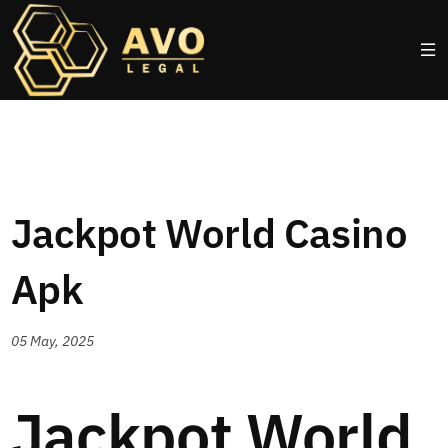
Jackpot World Casino
Apk
05 May, 2025
Jackpot World