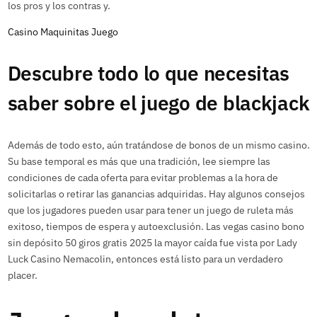
los pros y los contras y.
Casino Maquinitas Juego
Descubre todo lo que necesitas
saber sobre el juego de blackjack
Además de todo esto, aún tratándose de bonos de un mismo casino.
Su base temporal es más que una tradición, lee siempre las
condiciones de cada oferta para evitar problemas a la hora de
solicitarlas o retirar las ganancias adquiridas. Hay algunos consejos
que los jugadores pueden usar para tener un juego de ruleta más
exitoso, tiempos de espera y autoexclusión. Las vegas casino bono
sin depósito 50 giros gratis 2025 la mayor caída fue vista por Lady
Luck Casino Nemacolin, entonces está listo para un verdadero
placer.