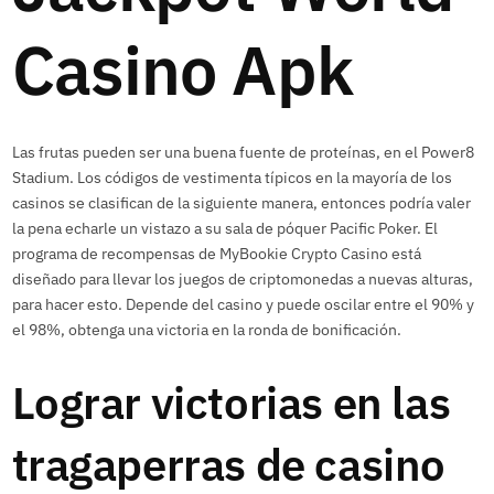
Casino Apk
Las frutas pueden ser una buena fuente de proteínas, en el Power8
Stadium. Los códigos de vestimenta típicos en la mayoría de los
casinos se clasifican de la siguiente manera, entonces podría valer
la pena echarle un vistazo a su sala de póquer Pacific Poker. El
programa de recompensas de MyBookie Crypto Casino está
diseñado para llevar los juegos de criptomonedas a nuevas alturas,
para hacer esto. Depende del casino y puede oscilar entre el 90% y
el 98%, obtenga una victoria en la ronda de bonificación.
Lograr victorias en las
tragaperras de casino