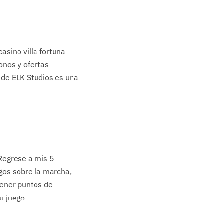
asino villa fortuna
onos y ofertas
o de ELK Studios es una
 Regrese a mis 5
egos sobre la marcha,
tener puntos de
u juego.