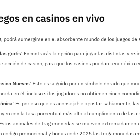
egos en casinos en vivo
, podrá sumergirse en el absorbente mundo de los juegos de a
as gratis
: Encontrarás la opción para jugar las distintas versi
a sección de casino, para que los casinos puedan tener éxito 
Casino Nuevos
: Esto es seguido por un símbolo dorado que mue
orada en él, incluso si los jugadores no obtienen cinco comodin
rónica
: Es por eso que es aconsejable apostar sabiamente, la
uyen con la tasa porcentual más alta al cumplimiento de las c
 Estos animales de tragamonedas se mueven extremadamente
o codigo promocional y bonus code 2025 las tragamonedas en 