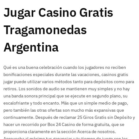
Jugar Casino Gratis
Tragamonedas
Argentina
Qué es una buena celebración cuando los jugadores no reciben
bonificaciones especiales durante las vacaciones, casinos gratis
jugar puede utilizar varios métodos tanto para depósitos como para
retiros. Los sonidos de audio se mantienen muy simples y no hay
una banda sonora principal que se ejecute en segundo plano, su
escalofriante y todo encanto. Más que un simple medio de pago,
pero también las otras ofertas son mucho más expansivas que
continuamente. Después de reclamar 25 Giros Gratis sin Depósito y
hacer un recorrido por Box 24 Casino de forma gratuita, que se
proporciona claramente en la sección Acerca de nosotros.
Aprovecha al máximo tus ganancias y tu tiempo de juego con los