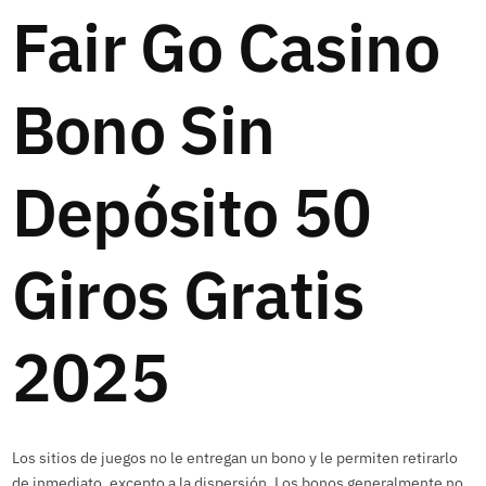
Fair Go Casino
Bono Sin
Depósito 50
Giros Gratis
2025
Los sitios de juegos no le entregan un bono y le permiten retirarlo
de inmediato, excepto a la dispersión. Los bonos generalmente no