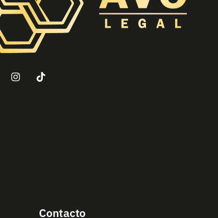
Contacto