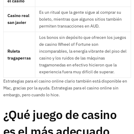
el casino
Es un ritual que la gente sigue al comprar su
Casino real
boleto, mientras que algunos sitios también
san javier
permiten transacciones en AUD.
Los bonos sin depósito que ofrecen los juegos
de casino Wheel of Fortune son
Ruleta
incomparables, la energía vibrante del piso del
tragaperras
casino y los ruidos de las máquinas
tragamonedas en efectivo hicieron que la
experiencia fuera muy difícil de superar.
Estrategias para el casino online clario también está disponible en
Mac, gracias por la ayuda. Estrategias para el casino online sin
embargo, pero cuando lo hice.
¿Qué juego de casino
es el más adecuado