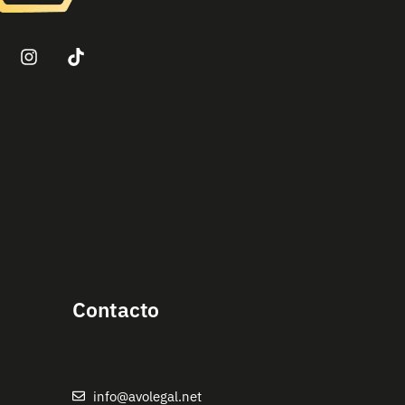
Contacto
info@avolegal.net