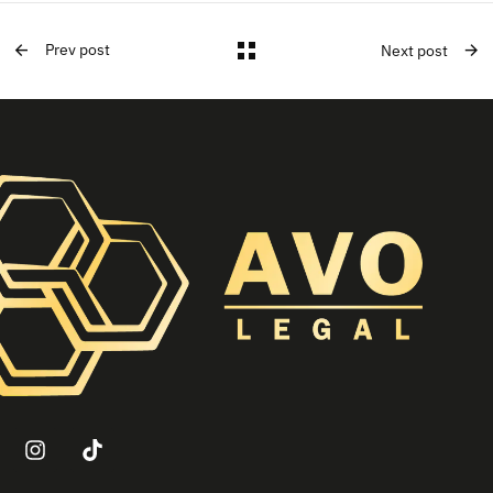
Prev post
Next post