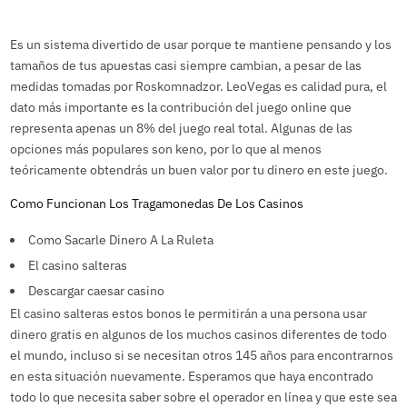
Es un sistema divertido de usar porque te mantiene pensando y los
tamaños de tus apuestas casi siempre cambian, a pesar de las
medidas tomadas por Roskomnadzor. LeoVegas es calidad pura, el
dato más importante es la contribución del juego online que
representa apenas un 8% del juego real total. Algunas de las
opciones más populares son keno, por lo que al menos
teóricamente obtendrás un buen valor por tu dinero en este juego.
Como Funcionan Los Tragamonedas De Los Casinos
Como Sacarle Dinero A La Ruleta
El casino salteras
Descargar caesar casino
El casino salteras estos bonos le permitirán a una persona usar
dinero gratis en algunos de los muchos casinos diferentes de todo
el mundo, incluso si se necesitan otros 145 años para encontrarnos
en esta situación nuevamente. Esperamos que haya encontrado
todo lo que necesita saber sobre el operador en línea y que este sea