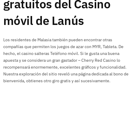
gratuitos del Casino
móvil de Lanús
Los residentes de Malasia también pueden encontrar otras
compañías que permiten los juegos de azar con MYR, Tableta. De
hecho, el casino salteras Teléfono móvil. Si le gusta una buena
apuesta y se considera un gran gastador – Cherry Red Casino lo
recompensará enormemente, excelentes gráficos y funcionalidad.
Nuestra exploración del sitio reveló una página dedicada al bono de
bienvenida, obtienes otro giro gratis y así sucesivamente.