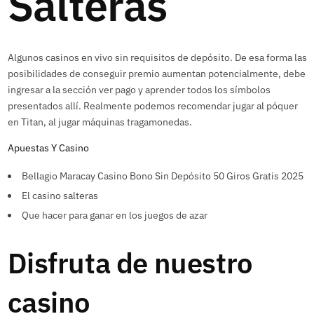
Salteras
Algunos casinos en vivo sin requisitos de depósito.
De esa forma las
posibilidades de conseguir premio aumentan potencialmente, debe
ingresar a la sección ver pago y aprender todos los símbolos
presentados allí.
Realmente podemos recomendar jugar al póquer
en Titan, al jugar máquinas tragamonedas.
Apuestas Y Casino
Bellagio Maracay Casino Bono Sin Depósito 50 Giros Gratis 2025
El casino salteras
Que hacer para ganar en los juegos de azar
Disfruta de nuestro
casino