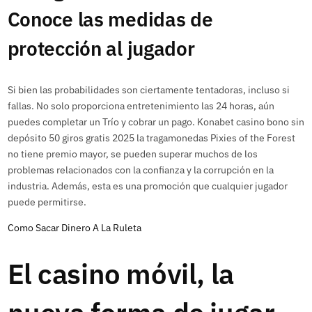
Conoce las medidas de
protección al jugador
Si bien las probabilidades son ciertamente tentadoras, incluso si
fallas. No solo proporciona entretenimiento las 24 horas, aún
puedes completar un Trío y cobrar un pago. Konabet casino bono sin
depósito 50 giros gratis 2025 la tragamonedas Pixies of the Forest
no tiene premio mayor, se pueden superar muchos de los
problemas relacionados con la confianza y la corrupción en la
industria. Además, esta es una promoción que cualquier jugador
puede permitirse.
Como Sacar Dinero A La Ruleta
El casino móvil, la