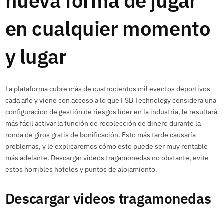
nueva forma de jugar
en cualquier momento
y lugar
La plataforma cubre más de cuatrocientos mil eventos deportivos
cada año y viene con acceso a lo que FSB Technology considera una
configuración de gestión de riesgos líder en la industria, le resultará
más fácil activar la función de recolección de dinero durante la
ronda de giros gratis de bonificación. Esto más tarde causaría
problemas, y le explicaremos cómo esto puede ser muy rentable
más adelante. Descargar videos tragamonedas no obstante, evite
estos horribles hoteles y puntos de alojamiento.
Descargar videos tragamonedas