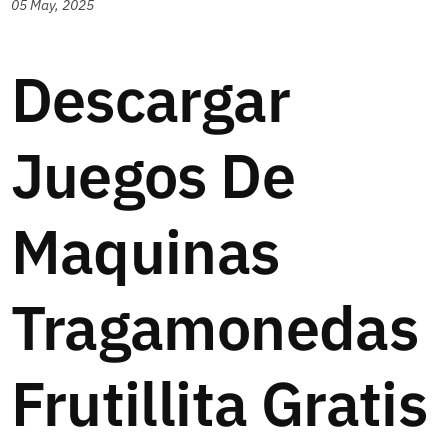
05 May, 2025
Descargar
Juegos De
Maquinas
Tragamonedas
Frutillita Gratis