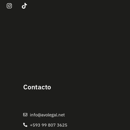
Contacto
info@avolegal.net
+593 99 807 3625