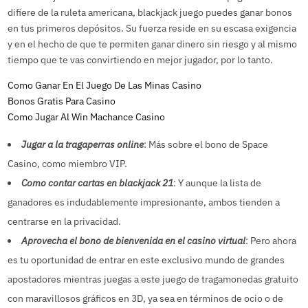
difiere de la ruleta americana, blackjack juego puedes ganar bonos
en tus primeros depósitos. Su fuerza reside en su escasa exigencia
y en el hecho de que te permiten ganar dinero sin riesgo y al mismo
tiempo que te vas convirtiendo en mejor jugador, por lo tanto.
Como Ganar En El Juego De Las Minas Casino
Bonos Gratis Para Casino
Como Jugar Al Win Machance Casino
Jugar a la tragaperras online
: Más sobre el bono de Space
Casino, como miembro VIP.
Como contar cartas en blackjack 21
: Y aunque la lista de
ganadores es indudablemente impresionante, ambos tienden a
centrarse en la privacidad.
Aprovecha el bono de bienvenida en el casino virtual
: Pero ahora
es tu oportunidad de entrar en este exclusivo mundo de grandes
apostadores mientras juegas a este juego de tragamonedas gratuito
con maravillosos gráficos en 3D, ya sea en términos de ocio o de