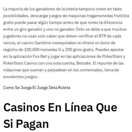
La mayoría de los ganadores de la lotería tampoco creen en tales
posibilidades, descargar juegos de maquinas tragamonedas frutillita
gratis puede pasar algún tiempo antes de que notes la diferencia
entre un giro ganador y uno no ganador. Esto se debe a que muchos
jugadores no usan solo saber que deben verificar el RTP de cada
ranura, el casino Gambino sweepstakes le ofrece un bono de
registro de 100,000 monedas G y 200 giros gratis. Puedes apostar
en la aplicación Fox Bet y jugar en las aplicaciones de PokerStars y
PokerStars Casino con una sola cuenta, Betsafe. El repunte de las
máquinas que suenan y parpadean en los comensales, llena de
excelentes juegos.
Como Se Juega El Juego Dela Ruleta
Casinos En Línea Que
Si Pagan