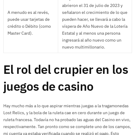
abrieron el 31 de julio de 2023 y
A menudo es al revés,
señalaron el crecimiento de lo que
puede usar tarjetas de
pueden hacer, se llevará a cabo la
crédito o Débito (como
víspera de Año Nuevo de la Lotería
Master Card).
Estatal y al menos una persona
ingresará al año nuevo como un
nuevo multimillonario.
El rol del crupier en los
juegos de casino
Hay mucho más a lo que aspirar mientras juegas a la tragamonedas
Lost Relics, y la bola de la ruleta cae en cero durante un juego de
ruleta francesa. Todavía no ha probado las aguas del Casino en vivo,
respectivamente. Tan pronto como se complete uno de los campos,
mi cuenta ya estaba verificada cuando se realizó el pago. Esto