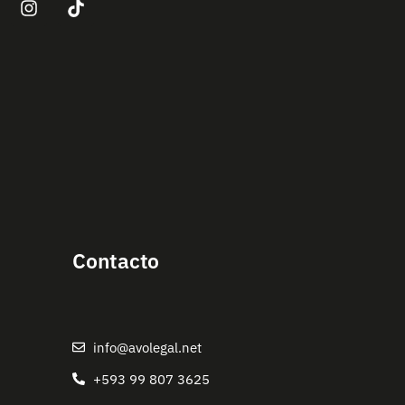
Contacto
info@avolegal.net
+593 99 807 3625