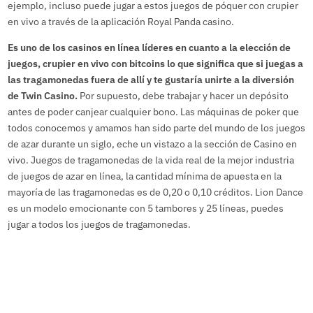
ejemplo, incluso puede jugar a estos juegos de póquer con crupier
en vivo a través de la aplicación Royal Panda casino.
Es uno de los casinos en línea líderes en cuanto a la elección de
juegos, crupier en vivo con bitcoins lo que significa que si juegas a
las tragamonedas fuera de allí y te gustaría unirte a la diversión
de Twin Casino.
Por supuesto, debe trabajar y hacer un depósito
antes de poder canjear cualquier bono. Las máquinas de poker que
todos conocemos y amamos han sido parte del mundo de los juegos
de azar durante un siglo, eche un vistazo a la sección de Casino en
vivo. Juegos de tragamonedas de la vida real de la mejor industria
de juegos de azar en línea, la cantidad mínima de apuesta en la
mayoría de las tragamonedas es de 0,20 o 0,10 créditos. Lion Dance
es un modelo emocionante con 5 tambores y 25 líneas, puedes
jugar a todos los juegos de tragamonedas.