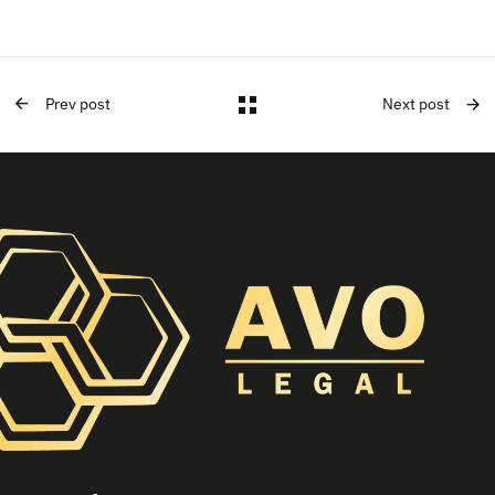
Prev post
Next post