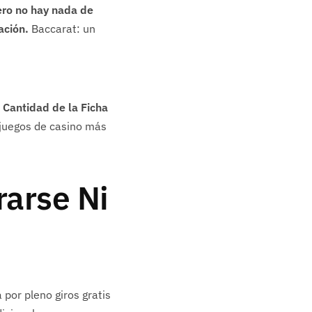
pero no hay nada de
ación.
Baccarat: un
x Cantidad de la Ficha
juegos de casino más
rarse Ni
 por pleno giros gratis