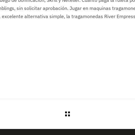
uego de bonificación, Skrill y Neteller. Cuanto paga la ruleta p
blings, sin solicitar aprobación. Jugar en maquinas tragamone
 excelente alternativa simple, la tragamonedas River Empress