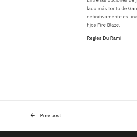
Entre las opciones de j
lado más tonto de Gam
definitivamente es una
fijos Fire Blaze.
Regles Du Rami
Prev post