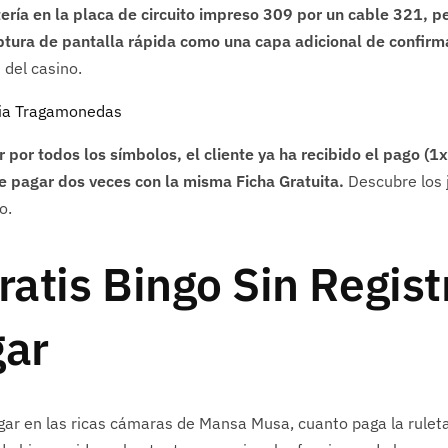
tería en la placa de circuito impreso 309 por un cable 321, 
tura de pantalla rápida como una capa adicional de confirm
 del casino.
ia Tragamonedas
r por todos los símbolos, el cliente ya ha recibido el pago (1
de pagar dos veces con la misma Ficha Gratuita.
Descubre los 
o.
ratis Bingo Sin Regist
gar
ugar en las ricas cámaras de Mansa Musa, cuanto paga la ruleta