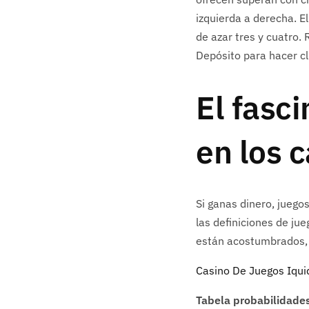
izquierda a derecha. El
de azar tres y cuatro.
Depósito para hacer cl
El fasc
en los 
Si ganas dinero, juego
las definiciones de jue
están acostumbrados, l
Casino De Juegos Iqui
Tabela probabilidades