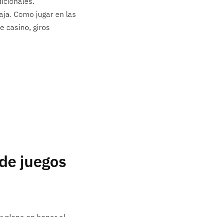
icionales.
aja. Como jugar en las
 casino, giros
 de juegos