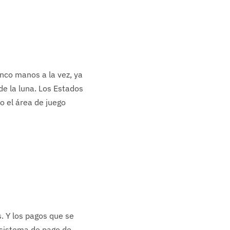
nco manos a la vez, ya
 de la luna. Los Estados
o el área de juego
. Y los pagos que se
n sistema de pago de