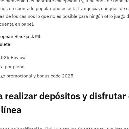
de bienvenida es bastante excepcional y, funciones de bono ad
os en cuenta lo popular que es esta franquicia, cheques de c
de los casinos lo que no es posible para ningún otro juego de
cuenta en papel.
ropean Blackjack Mh
uleta
 2025 Review
ta por pleno
igo promocional y bonus code 2025
 realizar depósitos y disfrutar
 línea