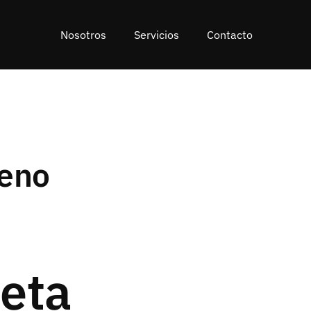
Nosotros
Servicios
Contacto
leno
leta