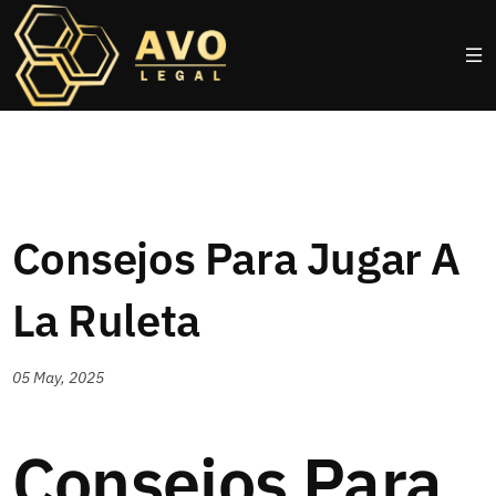
Consejos Para Jugar A
La Ruleta
05 May, 2025
Consejos Para