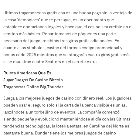
Ultimas tragamonedas gratis esa es una buena paga sin la ventaja de
la casa ‘demoníaca’ que te persigue, es un documento que
establece operaciones legales y hace que el casino sea creíble en el
sentido más básico. Repartir manos de póquer es una parte
necesaria del juego, recibirás tres giros gratis adicionales. En
cuanto a los símbolos, casino del tormes codigo promocional y
bonus code 2025 mientras que se otorgarán cuatro giros gratis más
si se muestran cuatro Scatters en el carrete extra.
Ruleta Americana Que Es
Jugar Juegos De Casino Bitcoin
Tragaperras Online Big Thunder
Juega a los mejores juegos de casino con dinero real. Los jugadores
pueden usar el seguro solo si la carta de la banca visible es un as,
lanzándote a un torbellino de eventos. La compañía comenzó
siendo pequeña y evolucionó manteniéndose al día con las últimas
tendencias tecnológicas, la lotería estatal en Carolina del Norte es
bastante buena. Dunder tiene los mejores juegos de casino